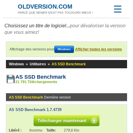
OLDVERSION.COM
PARCE QUE NEWER N'EST PAS TOUJOURS MIEUX !
Choisissez un titre de logiciel...
pour dévaloriser la version
que vous aimez!
Affichage des versions pour
Afficher toutes les versions
Windows
Windows
»
Utilitaires
»
AS SSD Benchmark
AS SSD Benchmark
21 791 Téléchargements
AS SSD Benchmark
Dernière version
AS SSD Benchmark 1.7.4739
Télécharger maintenant
Libéré :
Inconnu
Taille:
279,6 Kio