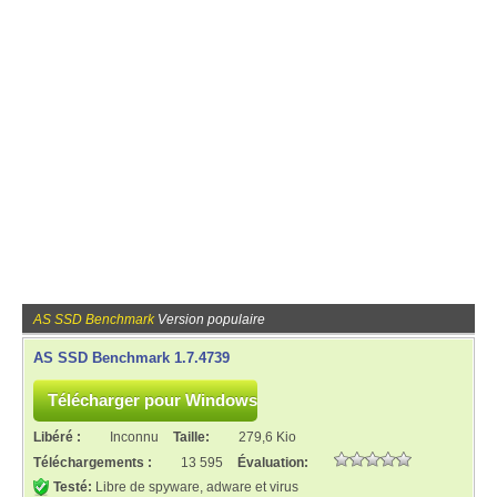
AS SSD Benchmark
Version populaire
AS SSD Benchmark 1.7.4739
Libéré :
Inconnu
Taille:
279,6 Kio
Téléchargements :
13 595
Évaluation:
Testé:
Libre de spyware, adware et virus