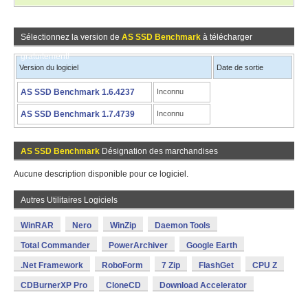
Sélectionnez la version de
AS SSD Benchmark
à télécharger
gratuitement!
Version du logiciel
Date de sortie
AS SSD Benchmark 1.6.4237
Inconnu
AS SSD Benchmark 1.7.4739
Inconnu
AS SSD Benchmark
Désignation des marchandises
Aucune description disponible pour ce logiciel.
Autres Utilitaires Logiciels
WinRAR
Nero
WinZip
Daemon Tools
Total Commander
PowerArchiver
Google Earth
.Net Framework
RoboForm
7 Zip
FlashGet
CPU Z
CDBurnerXP Pro
CloneCD
Download Accelerator