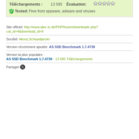
Téléchargements :
13 595
Évaluation:
Tested:
Free from spyware, adware and viruses
Site officiel:
http://www.alex-is.de/PHP/fusion/downloads.php?
cat_id=4&download_id=9
Société:
Alexej Schepeljanski
Version récemment ajoutée:
AS SSD Benchmark 1.7.4739
Version la plus populaire :
AS SSD Benchmark 1.7.4739
- 13 595 Téléchargements
Partager: