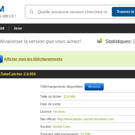
M
 MIEUX !
oid
Jeux
dévaloriser la version que vous aimez!
Statistiques:
Afficher tous les téléchargements
aTubeCatcher 2.9.959
Téléchargements disponibles:
Windows
Taille du fichier:
11,8 Mio
Date de sortie:
Licence:
Inconnu
Site officiel:
http://www.atube-catcher.dsnetwb.com
Société:
DsNet Corp
Total des téléchargements:
32 598