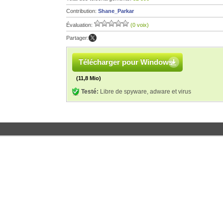
Contribution:
Shane_Parkar
Évaluation:
(0 voix)
Partager:
Télécharger pour Windows
(11,8 Mio)
Testé:
Libre de spyware, adware et virus