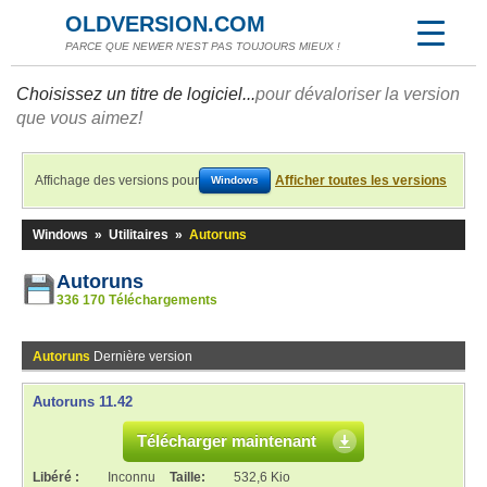
OLDVERSION.COM
PARCE QUE NEWER N'EST PAS TOUJOURS MIEUX !
Choisissez un titre de logiciel...
pour dévaloriser la version
que vous aimez!
Affichage des versions pour
Afficher toutes les versions
Windows
Windows
»
Utilitaires
»
Autoruns
Autoruns
336 170 Téléchargements
Autoruns
Dernière version
Autoruns 11.42
Télécharger maintenant
Libéré :
Inconnu
Taille:
532,6 Kio