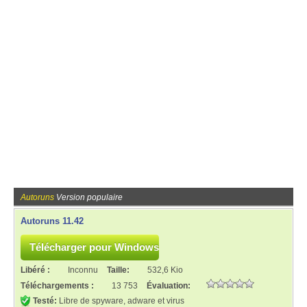
Autoruns
Version populaire
Autoruns 11.42
Libéré :
Inconnu
Taille:
532,6 Kio
Téléchargements :
13 753
Évaluation:
Testé:
Libre de spyware, adware et virus