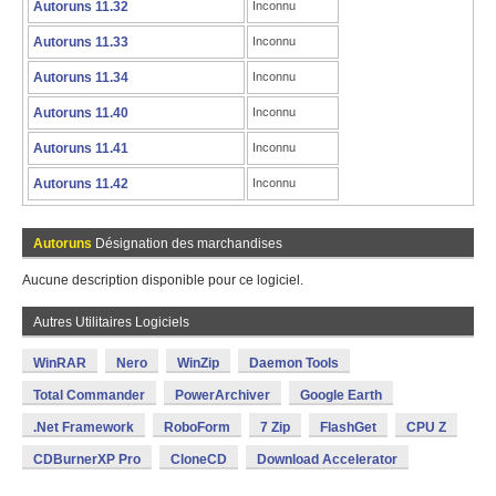
Autoruns 11.32
Inconnu
Autoruns 11.33
Inconnu
Autoruns 11.34
Inconnu
Autoruns 11.40
Inconnu
Autoruns 11.41
Inconnu
Autoruns 11.42
Inconnu
Autoruns
Désignation des marchandises
Aucune description disponible pour ce logiciel.
Autres Utilitaires Logiciels
WinRAR
Nero
WinZip
Daemon Tools
Total Commander
PowerArchiver
Google Earth
.Net Framework
RoboForm
7 Zip
FlashGet
CPU Z
CDBurnerXP Pro
CloneCD
Download Accelerator