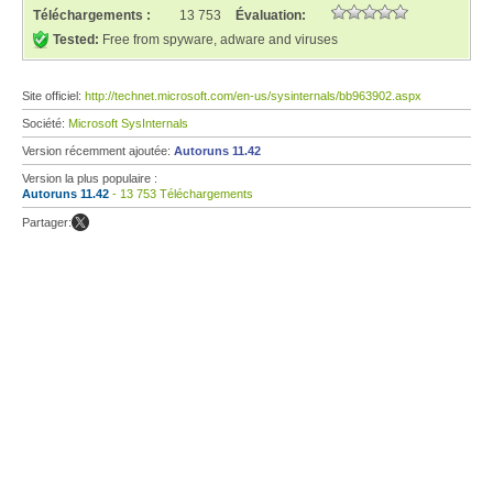
Téléchargements :
13 753
Évaluation:
Tested:
Free from spyware, adware and viruses
Site officiel:
http://technet.microsoft.com/en-us/sysinternals/bb963902.aspx
Société:
Microsoft SysInternals
Version récemment ajoutée:
Autoruns 11.42
Version la plus populaire :
Autoruns 11.42
- 13 753 Téléchargements
Partager: