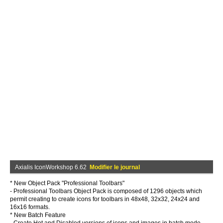
Axialis IconWorkshop 6.62
Modifier le journal
* New Object Pack "Professional Toolbars"
- Professional Toolbars Object Pack is composed of 1296 objects which
permit creating to create icons for toolbars in 48x48, 32x32, 24x24 and
16x16 formats.
* New Batch Feature