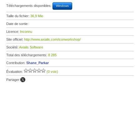
Téléchargements disponibles:
Windows
Taille du fichier:
36,9 Mio
Date de sortie:
Licence:
Inconnu
Site officiel:
http://www.axialis.com/iconworkshop/
Société:
Axialis Software
Total des téléchargements:
8 285
Contribution:
Shane_Parkar
Évaluation:
(0 voix)
Partager: