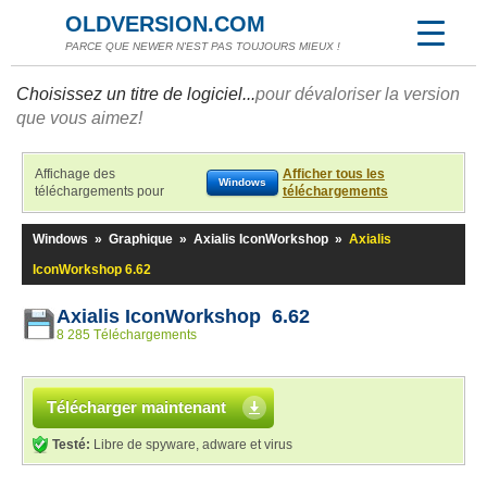
OLDVERSION.COM
PARCE QUE NEWER N'EST PAS TOUJOURS MIEUX !
Choisissez un titre de logiciel...
pour dévaloriser la version
que vous aimez!
Affichage des
Afficher tous les
Windows
téléchargements pour
téléchargements
Windows
»
Graphique
»
Axialis IconWorkshop
»
Axialis
IconWorkshop 6.62
Axialis IconWorkshop 6.62
8 285 Téléchargements
Télécharger maintenant
Testé:
Libre de spyware, adware et virus