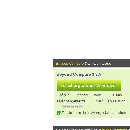
Beyond Compare
Dernière version
Beyond Compare 3.3.5
Libéré :
Inconnu
Taille:
5,6 Mio
Téléchargements :
7 465
Évaluation:
Testé:
Libre de spyware, adware et virus