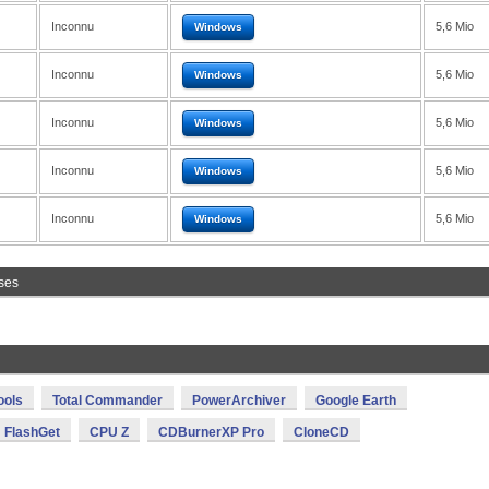
Inconnu
5,6 Mio
Windows
Inconnu
5,6 Mio
Windows
Inconnu
5,6 Mio
Windows
Inconnu
5,6 Mio
Windows
Inconnu
5,6 Mio
Windows
ses
ools
Total Commander
PowerArchiver
Google Earth
FlashGet
CPU Z
CDBurnerXP Pro
CloneCD