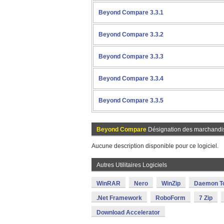
Beyond Compare 3.3.1
Beyond Compare 3.3.2
Beyond Compare 3.3.3
Beyond Compare 3.3.4
Beyond Compare 3.3.5
Beyond Compare
Désignation des marchandi
Aucune description disponible pour ce logiciel.
Autres Utilitaires Logiciels
WinRAR
Nero
WinZip
Daemon T
.Net Framework
RoboForm
7 Zip
Download Accelerator