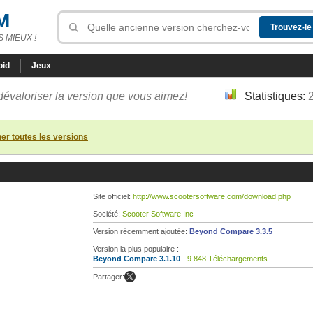
M
 MIEUX !
oid
Jeux
dévaloriser la version que vous aimez!
Statistiques:
her toutes les versions
Site officiel:
http://www.scootersoftware.com/download.php
Société:
Scooter Software Inc
Version récemment ajoutée:
Beyond Compare 3.3.5
Version la plus populaire :
Beyond Compare 3.1.10
- 9 848 Téléchargements
Partager: