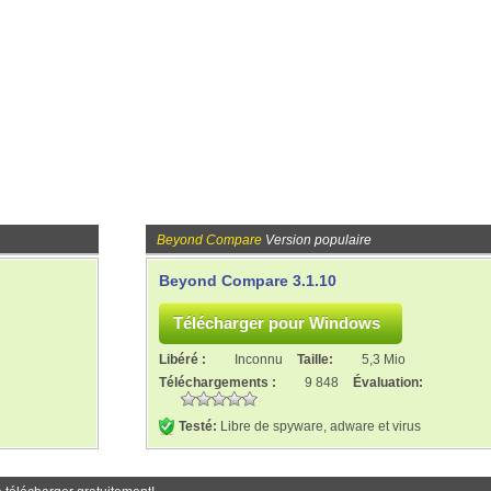
Beyond Compare
Version populaire
Beyond Compare 3.1.10
Libéré :
Inconnu
Taille:
5,3 Mio
Téléchargements :
9 848
Évaluation:
Testé:
Libre de spyware, adware et virus