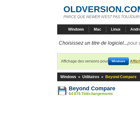
OLDVERSION.CO
PARCE QUE NEWER N'EST PAS TOUJOURS
Windows
Mac
Linux
Andr
Choisissez un titre de logiciel...
pour 
Affichage des versions pour
Affic
Windows
Windows
»
Utilitaires
»
Beyond Compare
Beyond Compare
64 876 Téléchargements