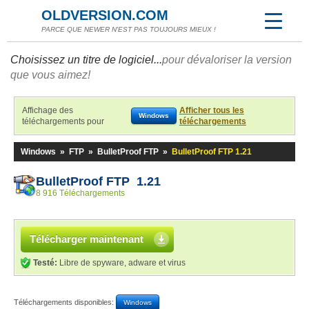
OLDVERSION.COM
PARCE QUE NEWER N'EST PAS TOUJOURS MIEUX !
Choisissez un titre de logiciel...
pour dévaloriser la version
que vous aimez!
Affichage des
Afficher tous les
Windows
téléchargements pour
téléchargements
Windows
»
FTP
»
BulletProof FTP
»
BulletProof FTP 1.21
BulletProof FTP 1.21
8 916 Téléchargements
Télécharger maintenant
Testé:
Libre de spyware, adware et virus
Téléchargements disponibles:
Windows