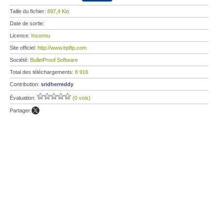
Taille du fichier:
897,4 Kio
Date de sortie:
Licence:
Inconnu
Site officiel:
http://www.bpftp.com
Société:
BulletProof Software
Total des téléchargements:
8 916
Contribution:
sridherreddy
Évaluation:
(0 voix)
Partager: