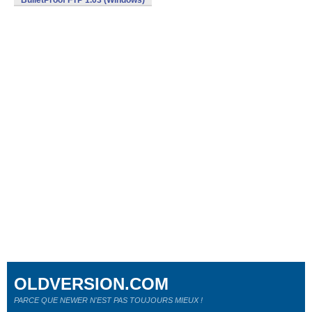
BulletProof FTP 1.03 (Windows)
OLDVERSION.COM
PARCE QUE NEWER N'EST PAS TOUJOURS MIEUX !