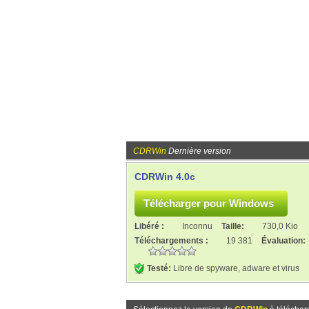
CDRWin
Dernière version
CDRWin 4.0c
Libéré :
Inconnu
Taille:
730,0 Kio
Téléchargements :
19 381
Évaluation:
Testé:
Libre de spyware, adware et virus