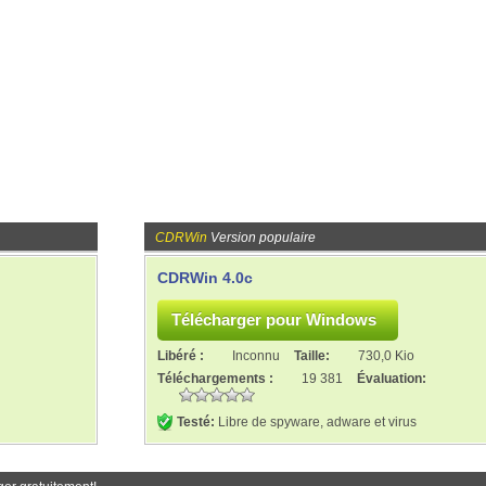
CDRWin
Version populaire
CDRWin 4.0c
Libéré :
Inconnu
Taille:
730,0 Kio
Téléchargements :
19 381
Évaluation:
Testé:
Libre de spyware, adware et virus