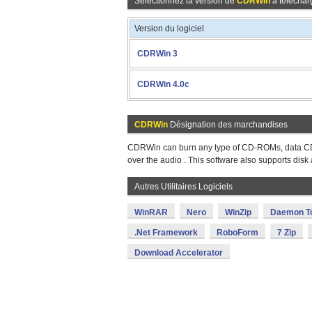
Sélectionnez la version de
CDRWin
à téléchar
Version du logiciel
CDRWin 3
CDRWin 4.0c
CDRWin
Désignation des marchandises
CDRWin can burn any type of CD-ROMs, data CD
over the audio . This software also supports disk 
Autres Utilitaires Logiciels
WinRAR
Nero
WinZip
Daemon T
.Net Framework
RoboForm
7 Zip
Download Accelerator