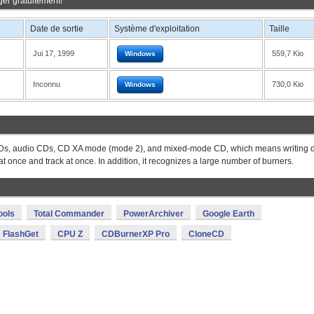
ger gratuitement!
Date de sortie
Système d'exploitation
Taille
Jui 17, 1999
559,7 Kio
Windows
Inconnu
730,0 Kio
Windows
s, audio CDs, CD XA mode (mode 2), and mixed-mode CD, which means writing 
at once and track at once. In addition, it recognizes a large number of burners.
ools
Total Commander
PowerArchiver
Google Earth
FlashGet
CPU Z
CDBurnerXP Pro
CloneCD