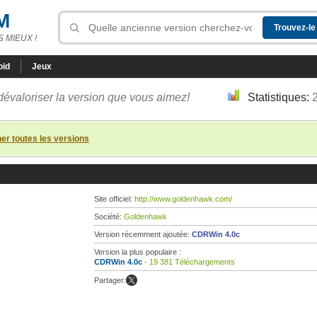
M
 MIEUX !
oid
Jeux
dévaloriser la version que vous aimez!
Statistiques:
her toutes les versions
Site officiel:
http://www.goldenhawk.com/
Société:
Goldenhawk
Version récemment ajoutée:
CDRWin 4.0c
Version la plus populaire :
CDRWin 4.0c
- 19 381 Téléchargements
Partager: