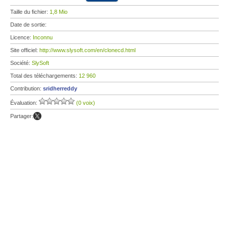
Taille du fichier:
1,8 Mio
Date de sortie:
Licence:
Inconnu
Site officiel:
http://www.slysoft.com/en/clonecd.html
Société:
SlySoft
Total des téléchargements:
12 960
Contribution:
sridherreddy
Évaluation:
(0 voix)
Partager: