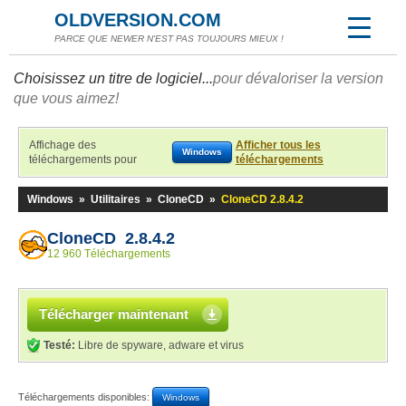
OLDVERSION.COM
PARCE QUE NEWER N'EST PAS TOUJOURS MIEUX !
Choisissez un titre de logiciel...
pour dévaloriser la version
que vous aimez!
Affichage des
Afficher tous les
Windows
téléchargements pour
téléchargements
Windows
»
Utilitaires
»
CloneCD
»
CloneCD 2.8.4.2
CloneCD 2.8.4.2
12 960 Téléchargements
Télécharger maintenant
Testé:
Libre de spyware, adware et virus
Téléchargements disponibles:
Windows