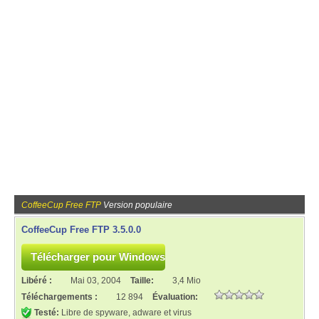
CoffeeCup Free FTP
Version populaire
CoffeeCup Free FTP 3.5.0.0
Libéré :
Mai 03, 2004
Taille:
3,4 Mio
Téléchargements :
12 894
Évaluation:
Testé:
Libre de spyware, adware et virus