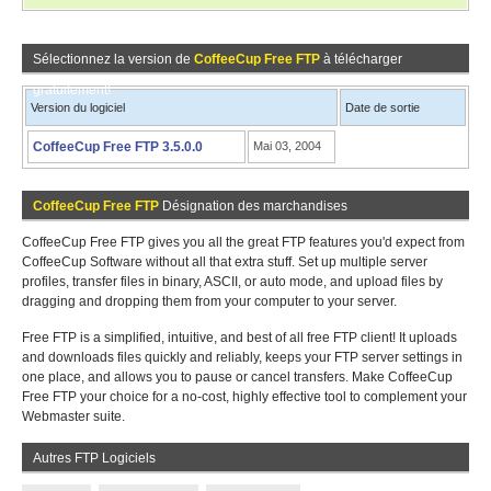
Sélectionnez la version de
CoffeeCup Free FTP
à télécharger
gratuitement!
Version du logiciel
Date de sortie
CoffeeCup Free FTP 3.5.0.0
Mai 03, 2004
CoffeeCup Free FTP
Désignation des marchandises
CoffeeCup Free FTP gives you all the great FTP features you'd expect from
CoffeeCup Software without all that extra stuff. Set up multiple server
profiles, transfer files in binary, ASCII, or auto mode, and upload files by
dragging and dropping them from your computer to your server.
Free FTP is a simplified, intuitive, and best of all free FTP client! It uploads
and downloads files quickly and reliably, keeps your FTP server settings in
one place, and allows you to pause or cancel transfers. Make CoffeeCup
Free FTP your choice for a no-cost, highly effective tool to complement your
Webmaster suite.
Autres FTP Logiciels