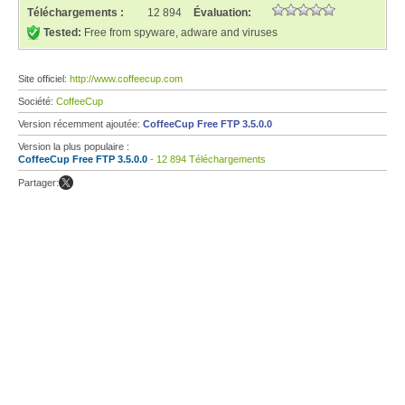
Téléchargements :
12 894
Évaluation:
Tested:
Free from spyware, adware and viruses
Site officiel:
http://www.coffeecup.com
Société:
CoffeeCup
Version récemment ajoutée:
CoffeeCup Free FTP 3.5.0.0
Version la plus populaire :
CoffeeCup Free FTP 3.5.0.0
- 12 894 Téléchargements
Partager: