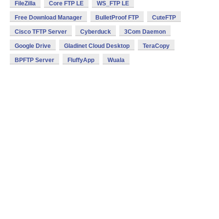
FileZilla
Core FTP LE
WS_FTP LE
Free Download Manager
BulletProof FTP
CuteFTP
Cisco TFTP Server
Cyberduck
3Com Daemon
Google Drive
Gladinet Cloud Desktop
TeraCopy
BPFTP Server
FluffyApp
Wuala