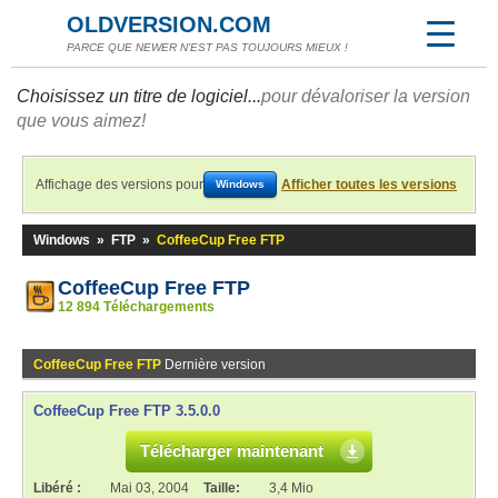
OLDVERSION.COM
PARCE QUE NEWER N'EST PAS TOUJOURS MIEUX !
Choisissez un titre de logiciel...
pour dévaloriser la version
que vous aimez!
Affichage des versions pour
Afficher toutes les versions
Windows
Windows
»
FTP
»
CoffeeCup Free FTP
CoffeeCup Free FTP
12 894 Téléchargements
CoffeeCup Free FTP
Dernière version
CoffeeCup Free FTP 3.5.0.0
Télécharger maintenant
Libéré :
Mai 03, 2004
Taille:
3,4 Mio