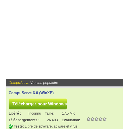
CompuServe
Version populaire
CompuServe 6.0 (WinXP)
Libéré :
Inconnu
Taille:
17,5 Mio
Téléchargements :
26 403
Évaluation:
Testé:
Libre de spyware, adware et virus