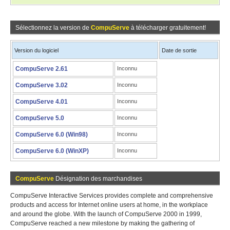
Sélectionnez la version de
CompuServe
à télécharger gratuitement!
Version du logiciel
Date de sortie
CompuServe 2.61
Inconnu
CompuServe 3.02
Inconnu
CompuServe 4.01
Inconnu
CompuServe 5.0
Inconnu
CompuServe 6.0 (Win98)
Inconnu
CompuServe 6.0 (WinXP)
Inconnu
CompuServe
Désignation des marchandises
CompuServe Interactive Services provides complete and comprehensive
products and access for Internet online users at home, in the workplace
and around the globe. With the launch of CompuServe 2000 in 1999,
CompuServe reached a new milestone by making the gathering of