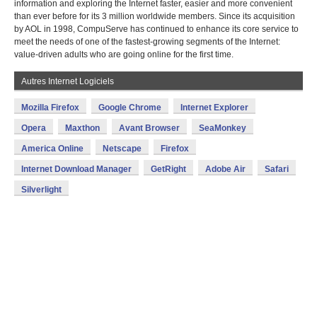
information and exploring the Internet faster, easier and more convenient
than ever before for its 3 million worldwide members. Since its acquisition
by AOL in 1998, CompuServe has continued to enhance its core service to
meet the needs of one of the fastest-growing segments of the Internet:
value-driven adults who are going online for the first time.
Autres Internet Logiciels
Mozilla Firefox
Google Chrome
Internet Explorer
Opera
Maxthon
Avant Browser
SeaMonkey
America Online
Netscape
Firefox
Internet Download Manager
GetRight
Adobe Air
Safari
Silverlight