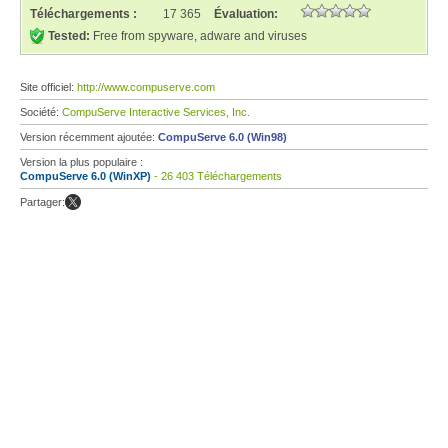
Téléchargements :
17 365
Évaluation:
Tested:
Free from spyware, adware and viruses
Site officiel:
http://www.compuserve.com
Société:
CompuServe Interactive Services, Inc.
Version récemment ajoutée:
CompuServe 6.0 (Win98)
Version la plus populaire :
CompuServe 6.0 (WinXP)
- 26 403 Téléchargements
Partager: