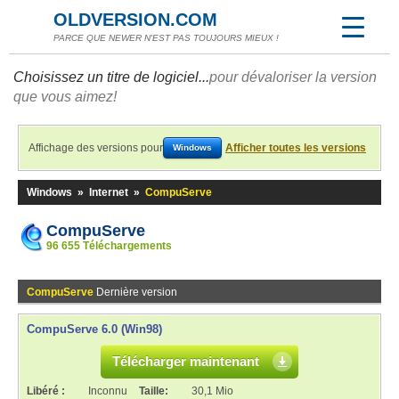
OLDVERSION.COM
PARCE QUE NEWER N'EST PAS TOUJOURS MIEUX !
Choisissez un titre de logiciel...
pour dévaloriser la version
que vous aimez!
Affichage des versions pour
Afficher toutes les versions
Windows
Windows
»
Internet
»
CompuServe
CompuServe
96 655 Téléchargements
CompuServe
Dernière version
CompuServe 6.0 (Win98)
Télécharger maintenant
Libéré :
Inconnu
Taille:
30,1 Mio