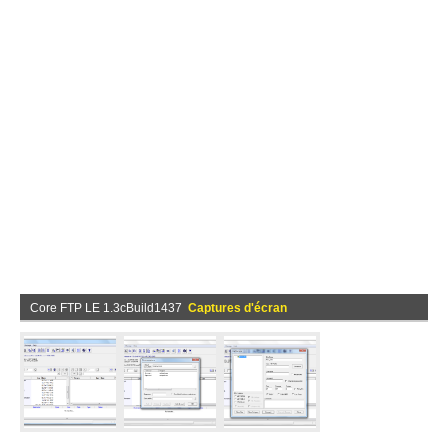
Core FTP LE 1.3cBuild1437
Captures d'écran