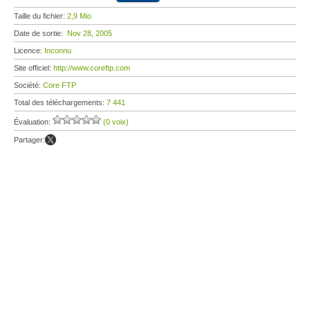
Taille du fichier:
2,9 Mio
Date de sortie:
Nov 28, 2005
Licence:
Inconnu
Site officiel:
http://www.coreftp.com
Société:
Core FTP
Total des téléchargements:
7 441
Évaluation:
(0 voix)
Partager: