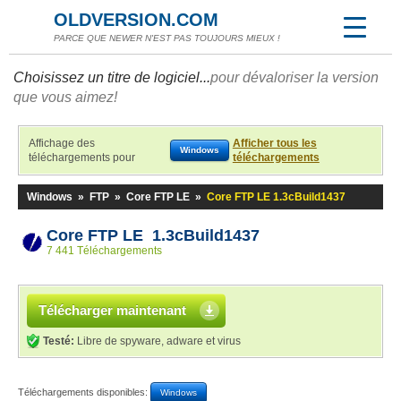
OLDVERSION.COM
PARCE QUE NEWER N'EST PAS TOUJOURS MIEUX !
Choisissez un titre de logiciel...
pour dévaloriser la version
que vous aimez!
Affichage des
Afficher tous les
Windows
téléchargements pour
téléchargements
Windows
»
FTP
»
Core FTP LE
»
Core FTP LE 1.3cBuild1437
Core FTP LE 1.3cBuild1437
7 441 Téléchargements
Télécharger maintenant
Testé:
Libre de spyware, adware et virus
Téléchargements disponibles:
Windows