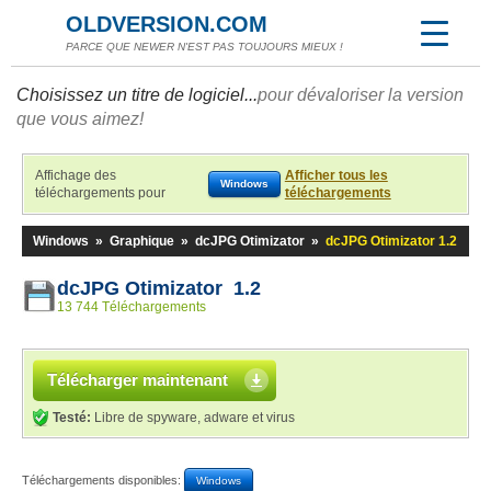
OLDVERSION.COM
PARCE QUE NEWER N'EST PAS TOUJOURS MIEUX !
Choisissez un titre de logiciel...
pour dévaloriser la version
que vous aimez!
Affichage des
Afficher tous les
Windows
téléchargements pour
téléchargements
Windows
»
Graphique
»
dcJPG Otimizator
»
dcJPG Otimizator 1.2
dcJPG Otimizator 1.2
13 744 Téléchargements
Télécharger maintenant
Testé:
Libre de spyware, adware et virus
Téléchargements disponibles:
Windows