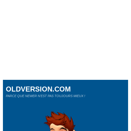
OLDVERSION.COM
PARCE QUE NEWER N'EST PAS TOUJOURS MIEUX !