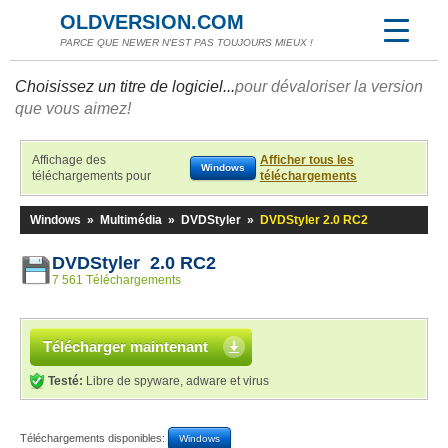
OLDVERSION.COM
PARCE QUE NEWER N'EST PAS TOUJOURS MIEUX !
Choisissez un titre de logiciel...
pour dévaloriser la version
que vous aimez!
Affichage des
Afficher tous les
Windows
téléchargements pour
téléchargements
Windows
»
Multimédia
»
DVDStyler
»
DVDStyler 2.0 RC2
DVDStyler 2.0 RC2
7 561 Téléchargements
Télécharger maintenant
Testé:
Libre de spyware, adware et virus
Téléchargements disponibles:
Windows