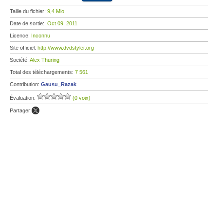
Taille du fichier:
9,4 Mio
Date de sortie:
Oct 09, 2011
Licence:
Inconnu
Site officiel:
http://www.dvdstyler.org
Société:
Alex Thuring
Total des téléchargements:
7 561
Contribution:
Gausu_Razak
Évaluation:
(0 voix)
Partager: