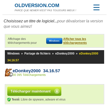
OLDVERSION.COM
PARCE QUE NEWER N'EST PAS TOUJOURS MIEUX !
Choisissez un titre de logiciel...
pour dévaloriser la version
que vous aimez!
Affichage des
Afficher tous les
Windows
téléchargements pour
téléchargements
Windows
»
Partage de fichiers
»
eDonkey2000
»
eDonkey2000
34.16.57
eDonkey2000 34.16.57
30 395 Téléchargements
Télécharger maintenant
Testé:
Libre de spyware, adware et virus