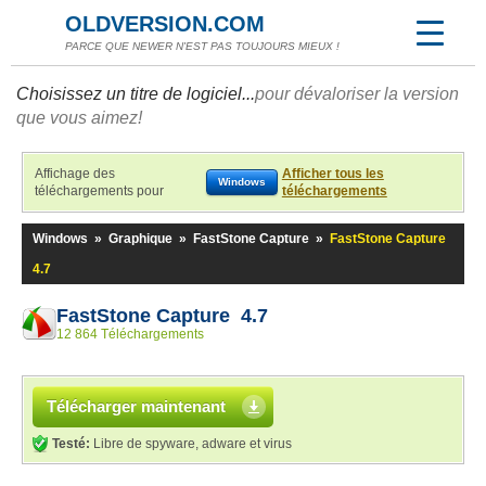
OLDVERSION.COM
PARCE QUE NEWER N'EST PAS TOUJOURS MIEUX !
Choisissez un titre de logiciel...
pour dévaloriser la version
que vous aimez!
Affichage des
Afficher tous les
Windows
téléchargements pour
téléchargements
Windows
»
Graphique
»
FastStone Capture
»
FastStone Capture
4.7
FastStone Capture 4.7
12 864 Téléchargements
Télécharger maintenant
Testé:
Libre de spyware, adware et virus