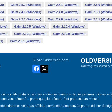
ws)
Gaim 2.5.2 (Windows)
Gaim 2.5.1 (Windows)
Gaim 2.5.0 (Windo
ws)
Gaim 2.4.1 (Windows)
Gaim 2.4.0 (Windows)
Gaim 2.3.1 (Windo
ws)
Gaim 2.2.1 (Windows)
Gaim 2.2.0 (Windows)
Gaim 2.1.1 (Windo
dows)
Gaim 2.10.5 (Windows)
Gaim 2.10.4 (Windows)
dows)
Gaim 2.10.1 (Windows)
Gaim 2.10.0 (Windows)
ws)
Gaim 2.0.1 (Windows)
OLDVERS
Suivre OldVersion.com
s
PARCE QUE NEWER N'E
de logiciels gratuits pour les anciennes versions de programmes, pilotes et j
n que vous aimez?... parce que plus récent n'est pas toujours mieux!
épendante et n'est pas affiliée, parrainée ou approuvée par un éditeur de logic