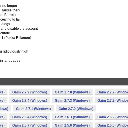
r no longer
 Hausleitner)
an Barrett)
eiving to fail
dialogs
s and disable the account
ccurate
1.1 (Pekka Riikonen)
g ridiculously high
tin languages
ws)
Gaim 2.7.9 (Windows)
Gaim 2.7.8 (Windows)
Gaim 2.7.7 (Windo
ws)
Gaim 2.7.4 (Windows)
Gaim 2.7.3 (Windows)
Gaim 2.7.2 (Windo
dows)
Gaim 2.7.1 (Windows)
Gaim 2.7.0 (Windows)
ws)
Gaim 2.6.4 (Windows)
Gaim 2.6.3 (Windows)
Gaim 2.6.2 (Windo
ws)
Gaim 2.5.7 (Windows)
Gaim 2.5.6 (Windows)
Gaim 2.5.5 (Windo