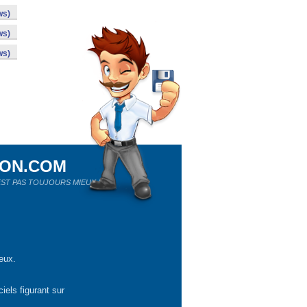
ws)
ws)
ws)
ION.COM
ST PAS TOUJOURS MIEUX !
eux.
iels figurant sur