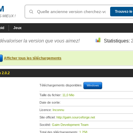
M
 MIEUX !
oid
Jeux
dévaloriser la version que vous aimez!
Statistiques:
Afficher tous les téléchargements
 2.0.2
Téléchargements disponibles:
Windows
Taille du fichier:
11,0 Mio
Date de sortie:
Licence:
Inconnu
Site officiel:
http://gaim.sourceforge.net
Société:
Gaim Development Team
Total des téléchargements:
1 258