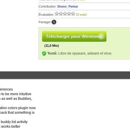
Contribution:
Shane_Parkar
Évaluation:
(0 voix)
Partager:
Télécharger pour Windows
(11,0 Mio)
Testé:
Libre de spyware, adware et virus
ferences
 to be more intuitive
 as well as Buddies,
ation colors plugin now
back that something is
buddy list activity
t works better