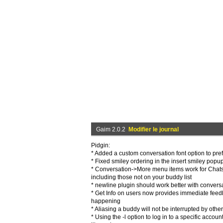
Gaim 2.0.2
Modifier le journal
Pidgin:
* Added a custom conversation font option to pre
* Fixed smiley ordering in the insert smiley popup
* Conversation->More menu items work for Chats
including those not on your buddy list
* newline plugin should work better with convers
* Get Info on users now provides immediate feed
happening
* Aliasing a buddy will not be interrupted by other 
* Using the -l option to log in to a specific accoun