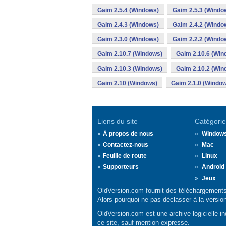
Gaim 2.5.4 (Windows)
Gaim 2.5.3 (Windo
Gaim 2.4.3 (Windows)
Gaim 2.4.2 (Windo
Gaim 2.3.0 (Windows)
Gaim 2.2.2 (Windo
Gaim 2.10.7 (Windows)
Gaim 2.10.6 (Win
Gaim 2.10.3 (Windows)
Gaim 2.10.2 (Win
Gaim 2.10 (Windows)
Gaim 2.1.0 (Windo
Liens du site
Catégorie
À propos de nous
Window
Contactez-nous
Mac
Feuille de route
Linux
Supporteurs
Android
Jeux
OldVersion.com fournit des téléchargements 
Alors pourquoi ne pas déclasser à la versio
OldVersion.com est une archive logicielle ind
ce site, sauf mention expresse.