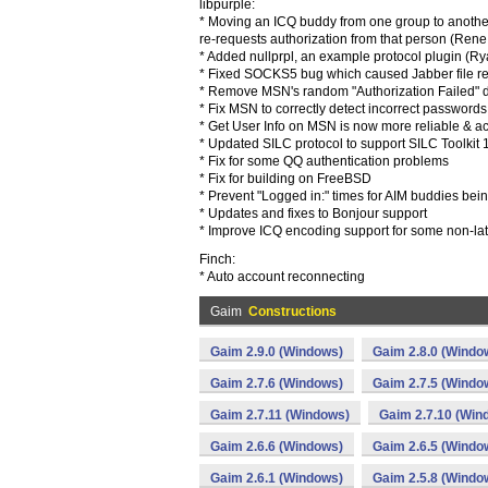
libpurple:
* Moving an ICQ buddy from one group to anothe
re-requests authorization from that person (Rene
* Added nullprpl, an example protocol plugin (Ry
* Fixed SOCKS5 bug which caused Jabber file rec
* Remove MSN's random "Authorization Failed" 
* Fix MSN to correctly detect incorrect password
* Get User Info on MSN is now more reliable & a
* Updated SILC protocol to support SILC Toolkit 
* Fix for some QQ authentication problems
* Fix for building on FreeBSD
* Prevent "Logged in:" times for AIM buddies bein
* Updates and fixes to Bonjour support
* Improve ICQ encoding support for some non-la
Finch:
* Auto account reconnecting
Gaim
Constructions
Gaim 2.9.0 (Windows)
Gaim 2.8.0 (Windo
Gaim 2.7.6 (Windows)
Gaim 2.7.5 (Windo
Gaim 2.7.11 (Windows)
Gaim 2.7.10 (Win
Gaim 2.6.6 (Windows)
Gaim 2.6.5 (Windo
Gaim 2.6.1 (Windows)
Gaim 2.5.8 (Windo