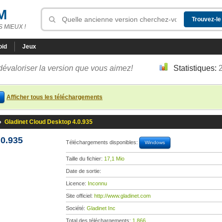
M
 MIEUX !
oid
Jeux
dévaloriser la version que vous aimez!
Statistiques:
Afficher tous les téléchargements
»
Gladinet Cloud Desktop 4.0.935
.0.935
Téléchargements disponibles:
Windows
Taille du fichier:
17,1 Mio
Date de sortie:
Licence:
Inconnu
Site officiel:
http://www.gladinet.com
Société:
Gladinet Inc
Total des téléchargements:
1 866