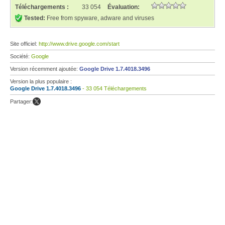
Téléchargements :
33 054
Évaluation:
Tested:
Free from spyware, adware and viruses
Site officiel:
http://www.drive.google.com/start
Société:
Google
Version récemment ajoutée:
Google Drive 1.7.4018.3496
Version la plus populaire :
Google Drive 1.7.4018.3496
- 33 054 Téléchargements
Partager: