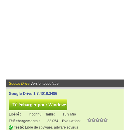
Google Drive
Version populaire
Google Drive 1.7.4018.3496
Libéré :
Inconnu
Taille:
15,9 Mio
Téléchargements :
33 054
Évaluation:
Testé:
Libre de spyware, adware et virus