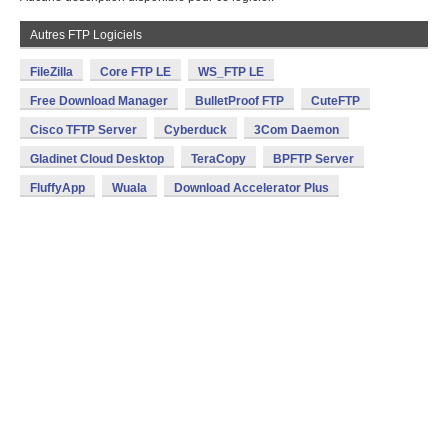
Autres FTP Logiciels
FileZilla
Core FTP LE
WS_FTP LE
Free Download Manager
BulletProof FTP
CuteFTP
Cisco TFTP Server
Cyberduck
3Com Daemon
Gladinet Cloud Desktop
TeraCopy
BPFTP Server
FluffyApp
Wuala
Download Accelerator Plus