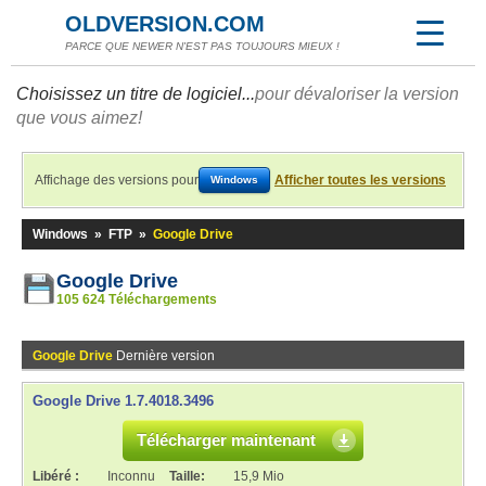
OLDVERSION.COM
PARCE QUE NEWER N'EST PAS TOUJOURS MIEUX !
Choisissez un titre de logiciel...
pour dévaloriser la version
que vous aimez!
Affichage des versions pour
Afficher toutes les versions
Windows
Windows
»
FTP
»
Google Drive
Google Drive
105 624 Téléchargements
Google Drive
Dernière version
Google Drive 1.7.4018.3496
Télécharger maintenant
Libéré :
Inconnu
Taille:
15,9 Mio