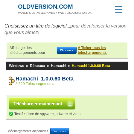
OLDVERSION.COM
PARCE QUE NEWER N'EST PAS TOUJOURS MIEUX !
Choisissez un titre de logiciel...
pour dévaloriser la version
que vous aimez!
Affichage des
Afficher tous les
Windows
téléchargements pour
téléchargements
Windows
»
Réseaux
»
Hamachi
»
Hamachi 1.0.0.60 Beta
Hamachi 1.0.0.60 Beta
5 629 Téléchargements
Télécharger maintenant
Testé:
Libre de spyware, adware et virus
Téléchargements disponibles:
Windows