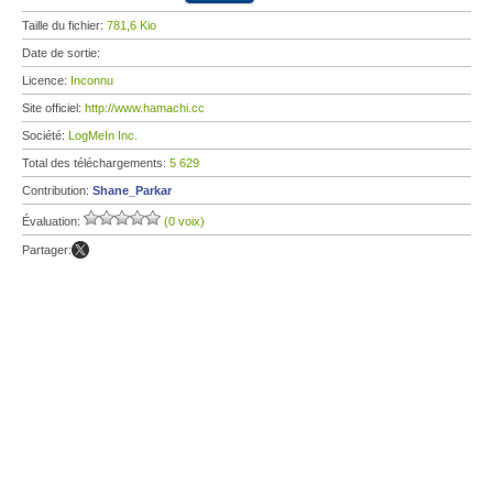
Taille du fichier:
781,6 Kio
Date de sortie:
Licence:
Inconnu
Site officiel:
http://www.hamachi.cc
Société:
LogMeIn Inc.
Total des téléchargements:
5 629
Contribution:
Shane_Parkar
Évaluation:
(0 voix)
Partager: