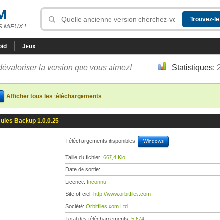
M
 MIEUX !
oid
Jeux
dévaloriser la version que vous aimez!
Statistiques:
Afficher tous les téléchargements
ules Backup 1.0.0.25
Téléchargements disponibles:
Windows
Taille du fichier:
667,4 Kio
Date de sortie:
Licence:
Inconnu
Site officiel:
http://www.orbitfiles.com
Société:
Orbitfiles.com Ltd
Total des téléchargements:
5 674