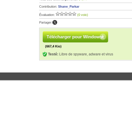
Contribution:
Shane_Parkar
Évaluation:
(0 voix)
Partager:
Télécharger pour Windows
(667,4 Kio)
Testé:
Libre de spyware, adware et virus