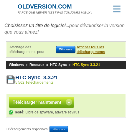
OLDVERSION.COM
PARCE QUE NEWER N'EST PAS TOUJOURS MIEUX !
Choisissez un titre de logiciel...
pour dévaloriser la version
que vous aimez!
Affichage des
Afficher tous les
Windows
téléchargements pour
téléchargements
Windows
»
Réseaux
»
HTC Sync
»
HTC Sync 3.3.21
HTC Sync 3.3.21
5 562 Téléchargements
Télécharger maintenant
Testé:
Libre de spyware, adware et virus
Téléchargements disponibles:
Windows