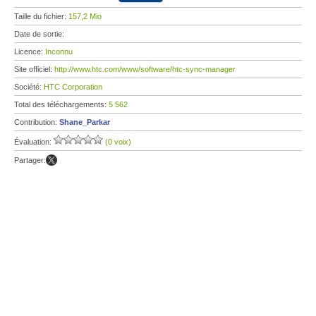
Taille du fichier:
157,2 Mio
Date de sortie:
Licence:
Inconnu
Site officiel:
http://www.htc.com/www/software/htc-sync-manager
Société:
HTC Corporation
Total des téléchargements:
5 562
Contribution:
Shane_Parkar
Évaluation:
(0 voix)
Partager: