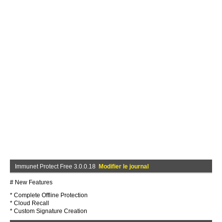
Immunet Protect Free 3.0.0.18
Modifier le journal
# New Features
* Complete Offline Protection
* Cloud Recall
* Custom Signature Creation