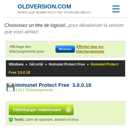
OLDVERSION.COM
PARCE QUE NEWER N'EST PAS TOUJOURS MIEUX !
Choisissez un titre de logiciel...
pour dévaloriser la version
que vous aimez!
Affichage des
Afficher tous les
Windows
téléchargements pour
téléchargements
Windows
»
Sécurité
»
Immunet Protect Free
»
Immunet Protect
Free 3.0.0.18
Immunet Protect Free 3.0.0.18
3 831 Téléchargements
Télécharger maintenant
Testé:
Libre de spyware, adware et virus