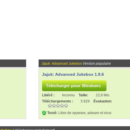
Jajuk: Advanced Jukebox
Version populaire
Jajuk: Advanced Jukebox 1.9.6
Libéré :
Inconnu
Taille:
22,8 Mio
Téléchargements :
5 829
Évaluation:
Testé:
Libre de spyware, adware et virus