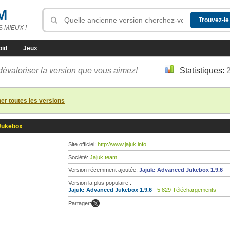
M
 MIEUX !
oid
Jeux
dévaloriser la version que vous aimez!
Statistiques:
her toutes les versions
Jukebox
Site officiel:
http://www.jajuk.info
Société:
Jajuk team
Version récemment ajoutée:
Jajuk: Advanced Jukebox 1.9.6
Version la plus populaire :
Jajuk: Advanced Jukebox 1.9.6
- 5 829 Téléchargements
Partager: