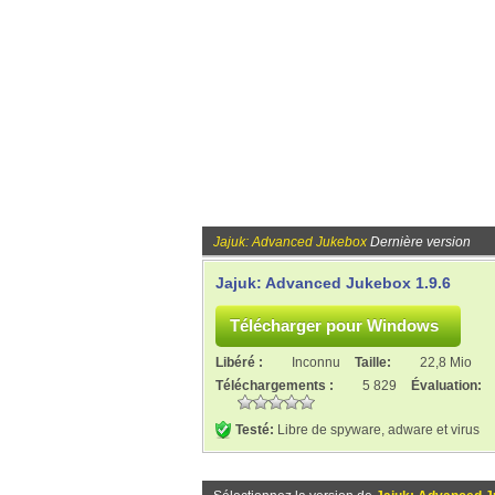
Jajuk: Advanced Jukebox
Dernière version
Jajuk: Advanced Jukebox 1.9.6
Libéré :
Inconnu
Taille:
22,8 Mio
Téléchargements :
5 829
Évaluation:
Testé:
Libre de spyware, adware et virus