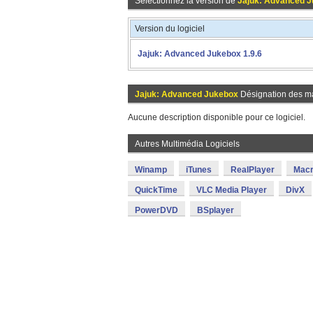
Sélectionnez la version de
Jajuk: Advanced 
Version du logiciel
Jajuk: Advanced Jukebox 1.9.6
Jajuk: Advanced Jukebox
Désignation des m
Aucune description disponible pour ce logiciel.
Autres Multimédia Logiciels
Winamp
iTunes
RealPlayer
Macr
QuickTime
VLC Media Player
DivX
PowerDVD
BSplayer