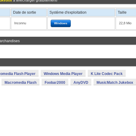
Jukebox
à télécharger gratuitement!
Date de sortie
Système d'exploitation
Taille
Inconnu
22,8 Mio
Windows
archandises
omedia Flash Player
Windows Media Player
K Lite Codec Pack
Macromedia Flash
Foobar2000
AnyDVD
MusicMatch Jukebox