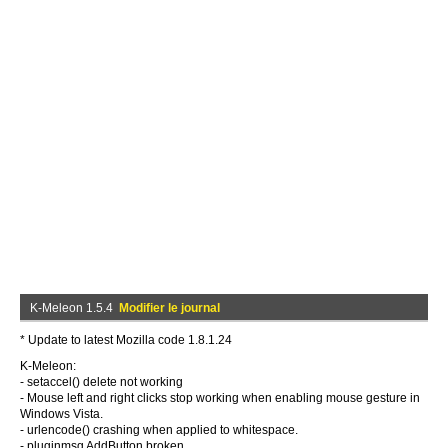
K-Meleon 1.5.4
Modifier le journal
* Update to latest Mozilla code 1.8.1.24
K-Meleon:
- setaccel() delete not working
- Mouse left and right clicks stop working when enabling mouse gesture in
Windows Vista.
- urlencode() crashing when applied to whitespace.
- pluginmsg AddButton broken