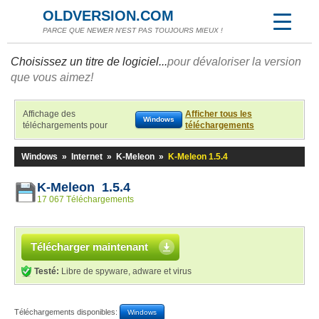
OLDVERSION.COM
PARCE QUE NEWER N'EST PAS TOUJOURS MIEUX !
Choisissez un titre de logiciel...
pour dévaloriser la version
que vous aimez!
Affichage des
Afficher tous les
Windows
téléchargements pour
téléchargements
Windows
»
Internet
»
K-Meleon
»
K-Meleon 1.5.4
K-Meleon 1.5.4
17 067 Téléchargements
Télécharger maintenant
Testé:
Libre de spyware, adware et virus
Téléchargements disponibles:
Windows