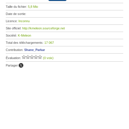
Taille du fichier:
5,8 Mio
Date de sortie:
Licence:
Inconnu
Site officiel:
http://kmeleon.sourceforge.net
Société:
K-Meleon
Total des téléchargements:
17 067
Contribution:
Shane_Parkar
Évaluation:
(0 voix)
Partager: