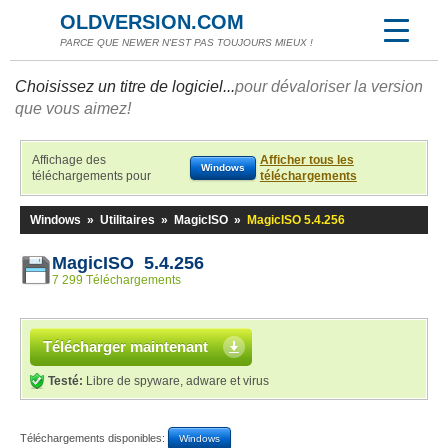
OLDVERSION.COM
PARCE QUE NEWER N'EST PAS TOUJOURS MIEUX !
Choisissez un titre de logiciel...
pour dévaloriser la version
que vous aimez!
Affichage des
Afficher tous les
Windows
téléchargements pour
téléchargements
Windows
»
Utilitaires
»
MagicISO
»
MagicISO 5.4.256
MagicISO 5.4.256
7 299 Téléchargements
Télécharger maintenant
Testé:
Libre de spyware, adware et virus
Téléchargements disponibles:
Windows