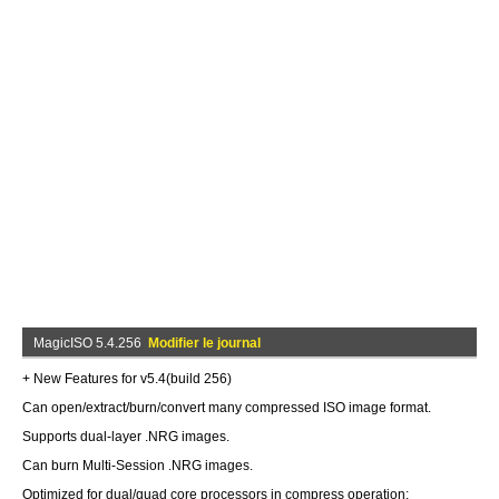
MagicISO 5.4.256
Modifier le journal
+ New Features for v5.4(build 256)
Can open/extract/burn/convert many compressed ISO image format.
Supports dual-layer .NRG images.
Can burn Multi-Session .NRG images.
Optimized for dual/quad core processors in compress operation;