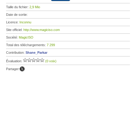
Taille du fichier:
2,9 Mio
Date de sortie:
Licence:
Inconnu
Site officiel:
http://www.magiciso.com
Société:
MagicISO
Total des téléchargements:
7 299
Contribution:
Shane_Parkar
Évaluation:
(0 voix)
Partager: