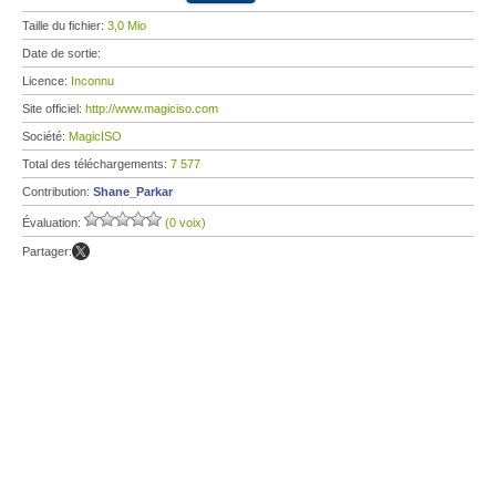
Taille du fichier:
3,0 Mio
Date de sortie:
Licence:
Inconnu
Site officiel:
http://www.magiciso.com
Société:
MagicISO
Total des téléchargements:
7 577
Contribution:
Shane_Parkar
Évaluation:
(0 voix)
Partager: