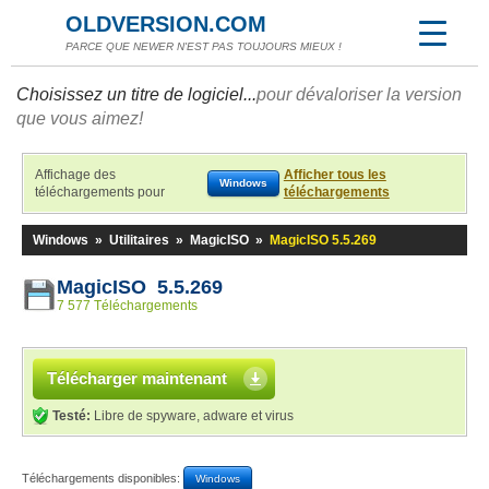
OLDVERSION.COM
PARCE QUE NEWER N'EST PAS TOUJOURS MIEUX !
Choisissez un titre de logiciel...
pour dévaloriser la version
que vous aimez!
Affichage des
Afficher tous les
Windows
téléchargements pour
téléchargements
Windows
»
Utilitaires
»
MagicISO
»
MagicISO 5.5.269
MagicISO 5.5.269
7 577 Téléchargements
Télécharger maintenant
Testé:
Libre de spyware, adware et virus
Téléchargements disponibles:
Windows