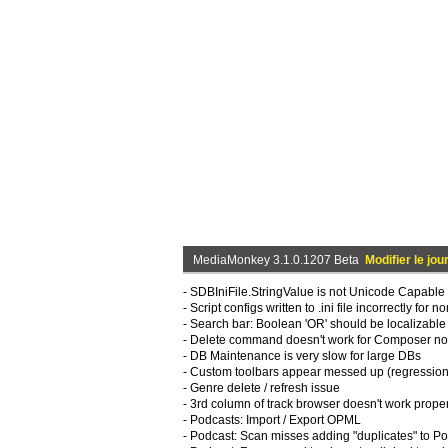
MediaMonkey 3.1.0.1207 Beta
Modifier le jou
- SDBIniFile.StringValue is not Unicode Capable 
- Script configs written to .ini file incorrectly fo
- Search bar: Boolean 'OR' should be localizable
- Delete command doesn't work for Composer n
- DB Maintenance is very slow for large DBs
- Custom toolbars appear messed up (regression
- Genre delete / refresh issue
- 3rd column of track browser doesn't work prope
- Podcasts: Import / Export OPML
- Podcast: Scan misses adding "duplicates" to P