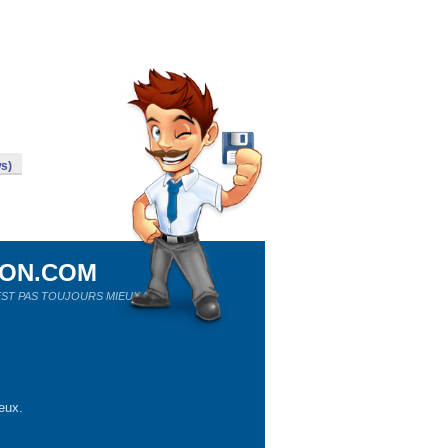
s)
ION.COM
ST PAS TOUJOURS MIEUX !
eux.