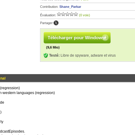
Contribution:
Shane_Parkar
Évaluation:
(0 voix)
Partager:
Télécharger pour Windows
(9,6 Mio)
Testé:
Libre de spyware, adware et virus
rnal
(regression)
r non-western languages (regression)
ode
)
rly
odcastEpisodes.