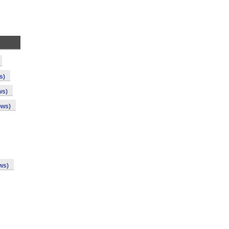
s)
ws)
ows)
ws)