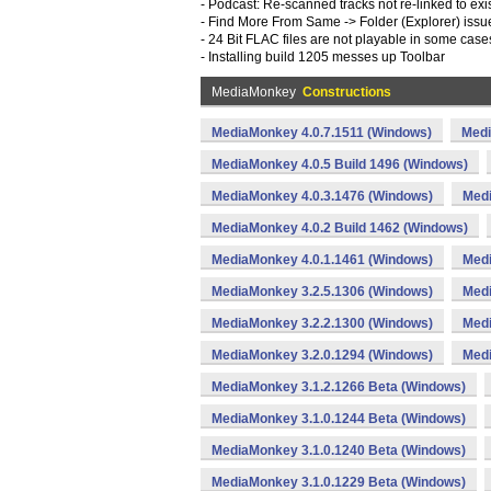
- Podcast: Re-scanned tracks not re-linked to exi
- Find More From Same -> Folder (Explorer) issu
- 24 Bit FLAC files are not playable in some case
- Installing build 1205 messes up Toolbar
MediaMonkey
Constructions
MediaMonkey 4.0.7.1511 (Windows)
Medi
MediaMonkey 4.0.5 Build 1496 (Windows)
MediaMonkey 4.0.3.1476 (Windows)
Medi
MediaMonkey 4.0.2 Build 1462 (Windows)
MediaMonkey 4.0.1.1461 (Windows)
Medi
MediaMonkey 3.2.5.1306 (Windows)
Medi
MediaMonkey 3.2.2.1300 (Windows)
Medi
MediaMonkey 3.2.0.1294 (Windows)
Medi
MediaMonkey 3.1.2.1266 Beta (Windows)
MediaMonkey 3.1.0.1244 Beta (Windows)
MediaMonkey 3.1.0.1240 Beta (Windows)
MediaMonkey 3.1.0.1229 Beta (Windows)