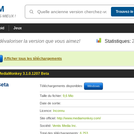
M
 MIEUX !
oid
Jeux
dévaloriser la version que vous aimez!
Statistiques:
Afficher tous les téléchargements
MediaMonkey 3.1.0.1207 Beta
Beta
Téléchargements disponibles:
Windows
Taille du fichier:
9,6 Mio
Date de sortie:
Licence:
Inconnu
Site officiel:
http://www.mediamonkey.com/
Société:
Ventis Media Inc.
Total des téléchargements:
6 253