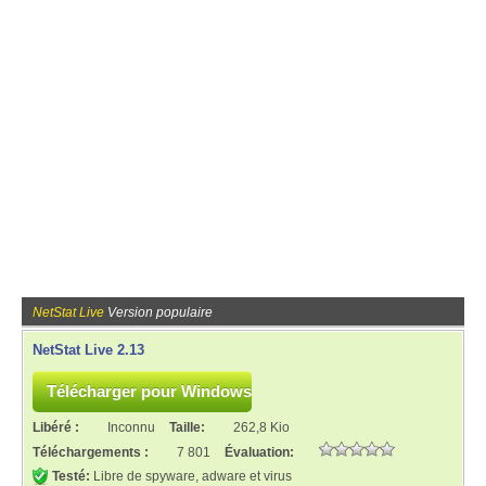
NetStat Live
Version populaire
NetStat Live 2.13
Libéré :
Inconnu
Taille:
262,8 Kio
Téléchargements :
7 801
Évaluation:
Testé:
Libre de spyware, adware et virus