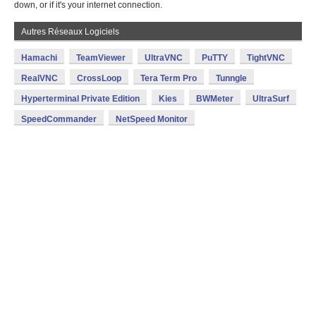
down, or if it's your internet connection.
Autres Réseaux Logiciels
Hamachi
TeamViewer
UltraVNC
PuTTY
TightVNC
RealVNC
CrossLoop
Tera Term Pro
Tunngle
Hyperterminal Private Edition
Kies
BWMeter
UltraSurf
SpeedCommander
NetSpeed Monitor