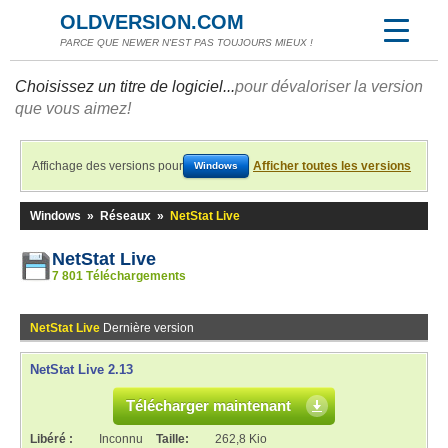
OLDVERSION.COM
PARCE QUE NEWER N'EST PAS TOUJOURS MIEUX !
Choisissez un titre de logiciel...
pour dévaloriser la version
que vous aimez!
Affichage des versions pour
Afficher toutes les versions
Windows
Windows
»
Réseaux
»
NetStat Live
NetStat Live
7 801 Téléchargements
NetStat Live
Dernière version
NetStat Live 2.13
Télécharger maintenant
Libéré :
Inconnu
Taille:
262,8 Kio