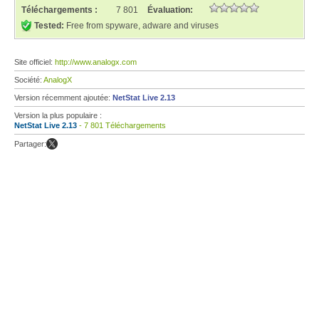
Téléchargements :
7 801
Évaluation:
Tested:
Free from spyware, adware and viruses
Site officiel:
http://www.analogx.com
Société:
AnalogX
Version récemment ajoutée:
NetStat Live 2.13
Version la plus populaire :
NetStat Live 2.13
- 7 801 Téléchargements
Partager: