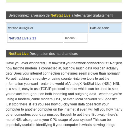
Sélectionnez la version de
NetStat Live
à télécharger gratuitement!
Version du logiciel
Date de sortie
NetStat Live 2.13
Inconnu
NetStat Live
Désignation des marchandises
Have you ever wondered just how fast your network connection is? Not just
how fast the modem is connected at, but how much data you can actually
get? Does your internet connection sometimes seem slower than normal?
Forget hacking the registry or using counter-intuitive tools to get the
information you want - enter the world of AnalogX NetStat Live (NSL)! NSL
is a small, easy to use TCP/IP protocol monitor which can be used to see
your exact throughput on both incoming and outgoing data - whether you're
using a modem, cable modem, DSL, or even local network! NSL doesn't
just stop there, it lets you see how quickly your data goes from your
computer to another computer on the internet; it even will tell you how many
other computers your data must go through to get there! But wait - there's
more! NSL also graphs your CPU usage of your system! This can be
especially useful in identifying if your computer is what's slowing things