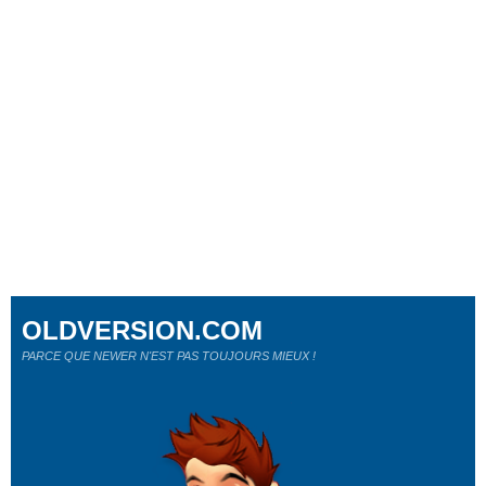
OLDVERSION.COM
PARCE QUE NEWER N'EST PAS TOUJOURS MIEUX !