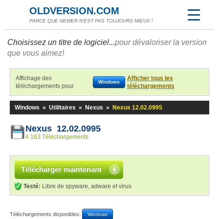
OLDVERSION.COM
PARCE QUE NEWER N'EST PAS TOUJOURS MIEUX !
Choisissez un titre de logiciel...
pour dévaloriser la version
que vous aimez!
Affichage des
Afficher tous les
Windows
téléchargements pour
téléchargements
Windows
»
Utilitaires
»
Nexus
»
Nexus 12.02.0995
Nexus 12.02.0995
4 163 Téléchargements
Télécharger maintenant
Testé:
Libre de spyware, adware et virus
Téléchargements disponibles:
Windows