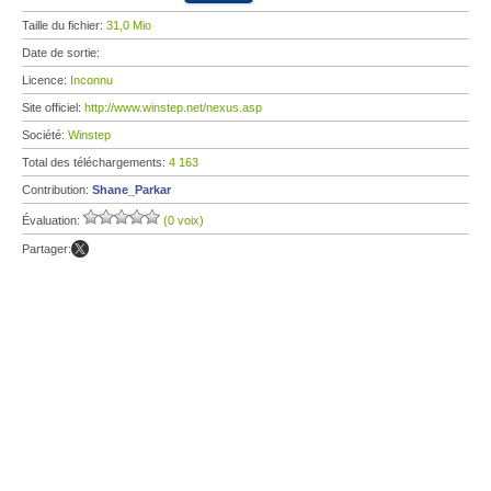
Taille du fichier:
31,0 Mio
Date de sortie:
Licence:
Inconnu
Site officiel:
http://www.winstep.net/nexus.asp
Société:
Winstep
Total des téléchargements:
4 163
Contribution:
Shane_Parkar
Évaluation:
(0 voix)
Partager: