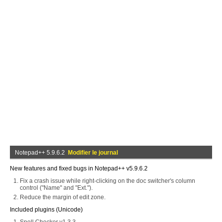
Notepad++ 5.9.6.2
Modifier le journal
New features and fixed bugs in Notepad++ v5.9.6.2
Fix a crash issue while right-clicking on the doc switcher's column
control ("Name" and "Ext.").
Reduce the margin of edit zone.
Included plugins (Unicode)