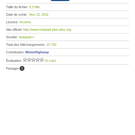
Taille du fichier:
5,3 Mio
Date de sortie:
Nov 13, 2011
Licence:
Inconnu
Site officiel:
http://www.notepad-plus-plus.org
Société:
Notepad++
Total des téléchargements:
15 760
Contribution:
MisterHighway
Évaluation:
(0 voix)
Partager: