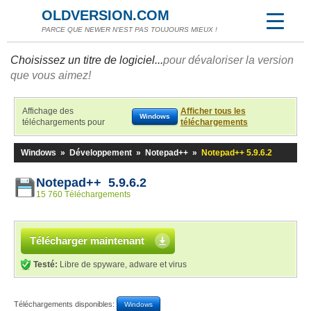
OLDVERSION.COM
PARCE QUE NEWER N'EST PAS TOUJOURS MIEUX !
Choisissez un titre de logiciel...
pour dévaloriser la version
que vous aimez!
Affichage des
Afficher tous les
Windows
téléchargements pour
téléchargements
Windows
»
Développement
»
Notepad++
»
Notepad++ 5.9.6.2
Notepad++ 5.9.6.2
15 760 Téléchargements
Télécharger maintenant
Testé:
Libre de spyware, adware et virus
Téléchargements disponibles:
Windows