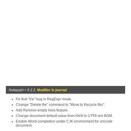
Notepad++ 6.2.3
Modifier le journal
Fix find "\r\n" bug in RegExpr mode.
Change "Delete file" command to "Move to Recycle Bin".
Add Remove empty lines feature.
Change document default value from ANSI to UTF8 w/o BOM.
Enable Word-completion under CJK environment for unicode
document.