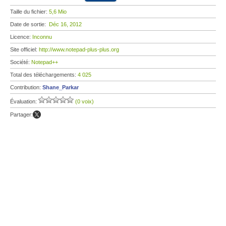
Taille du fichier:
5,6 Mio
Date de sortie:
Déc 16, 2012
Licence:
Inconnu
Site officiel:
http://www.notepad-plus-plus.org
Société:
Notepad++
Total des téléchargements:
4 025
Contribution:
Shane_Parkar
Évaluation:
(0 voix)
Partager: