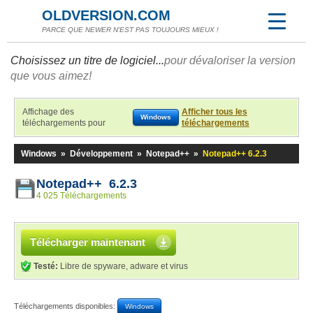
OLDVERSION.COM
PARCE QUE NEWER N'EST PAS TOUJOURS MIEUX !
Choisissez un titre de logiciel...
pour dévaloriser la version
que vous aimez!
Affichage des
Afficher tous les
Windows
téléchargements pour
téléchargements
Windows
»
Développement
»
Notepad++
»
Notepad++ 6.2.3
Notepad++ 6.2.3
4 025 Téléchargements
Télécharger maintenant
Testé:
Libre de spyware, adware et virus
Téléchargements disponibles:
Windows