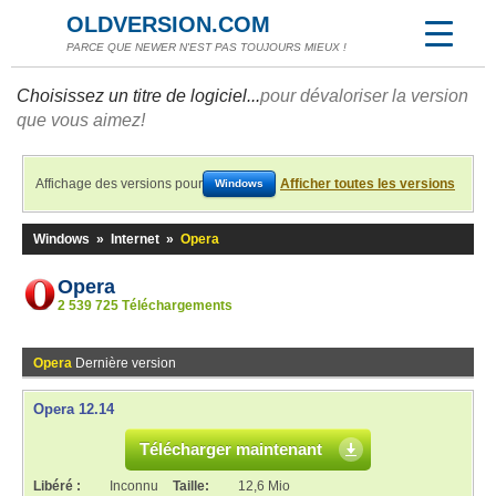
OLDVERSION.COM
PARCE QUE NEWER N'EST PAS TOUJOURS MIEUX !
Choisissez un titre de logiciel...
pour dévaloriser la version
que vous aimez!
Affichage des versions pour
Afficher toutes les versions
Windows
Windows
»
Internet
»
Opera
Opera
2 539 725 Téléchargements
Opera
Dernière version
Opera 12.14
Télécharger maintenant
Libéré :
Inconnu
Taille:
12,6 Mio