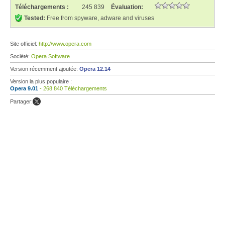
Téléchargements :
245 839
Évaluation:
Tested:
Free from spyware, adware and viruses
Site officiel:
http://www.opera.com
Société:
Opera Software
Version récemment ajoutée:
Opera 12.14
Version la plus populaire :
Opera 9.01
- 268 840 Téléchargements
Partager: