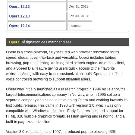
Opera 12.12
Déc 18, 2012
Opera 12.13
Jan 30, 2013
Opera 12.14
Inconnu
Opera
Désignation des marchandises
Opera is a cross-platform, fully featured web browser renowned for its
speed, elegant user-interface and versatility. Opera includes tabbed
browsing, pop-up blocking, an integrated search engine, an e-mail client,
and a Speed Dial feature giving users quick access to their favorite
websites. Along with easy-to-use customization tools, Opera also offers
voice controlled browsing to support disabled users.
Opera was initially launched as a research project in 1994 by Telenor, the
largest telecommunications company in Norway, who in 1995 set up a
separate company dedicated to developing Opera and working towards its
first public release. This came in 1996 with version 2.0, which was only
compatible with Windows at the time. Early features included support for
HTML 3.0, multiple graphics formats, session saving and restoring, and a
built-in page zoom function.
Version 3.0, released in late 1997, introduced pop-up blocking, SSL