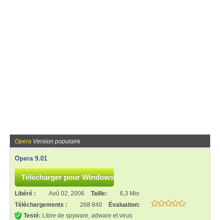
Opera
Version populaire
Opera 9.01
Libéré :
Aoû 02, 2006
Taille:
6,3 Mio
Téléchargements :
268 840
Évaluation:
Testé:
Libre de spyware, adware et virus