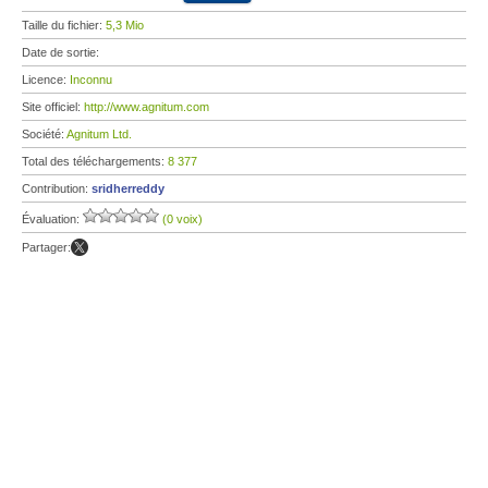
Taille du fichier:
5,3 Mio
Date de sortie:
Licence:
Inconnu
Site officiel:
http://www.agnitum.com
Société:
Agnitum Ltd.
Total des téléchargements:
8 377
Contribution:
sridherreddy
Évaluation:
(0 voix)
Partager: