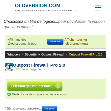
OLDVERSION.COM
PARCE QUE NEWER N'EST PAS TOUJOURS MIEUX !
Choisissez un titre de logiciel...
pour dévaloriser la version
que vous aimez!
Affichage des
Afficher tous les
Windows
téléchargements pour
téléchargements
Windows
»
Sécurité
»
Outpost Firewall
»
Outpost Firewall Pro 2.0
Outpost Firewall Pro 2.0
8 377 Téléchargements
Télécharger maintenant
Testé:
Libre de spyware, adware et virus
Téléchargements disponibles:
Windows