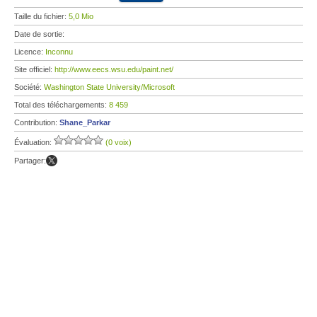
Taille du fichier:
5,0 Mio
Date de sortie:
Licence:
Inconnu
Site officiel:
http://www.eecs.wsu.edu/paint.net/
Société:
Washington State University/Microsoft
Total des téléchargements:
8 459
Contribution:
Shane_Parkar
Évaluation:
(0 voix)
Partager: