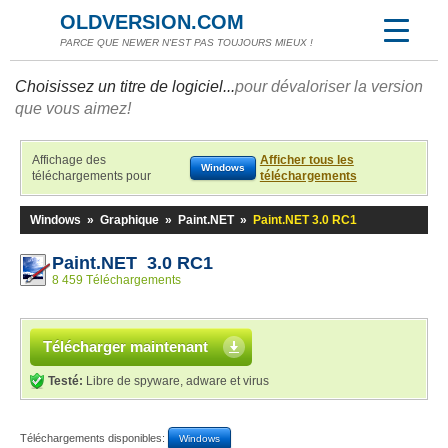
OLDVERSION.COM
PARCE QUE NEWER N'EST PAS TOUJOURS MIEUX !
Choisissez un titre de logiciel...
pour dévaloriser la version
que vous aimez!
Affichage des
Afficher tous les
Windows
téléchargements pour
téléchargements
Windows
»
Graphique
»
Paint.NET
»
Paint.NET 3.0 RC1
Paint.NET 3.0 RC1
8 459 Téléchargements
Télécharger maintenant
Testé:
Libre de spyware, adware et virus
Téléchargements disponibles:
Windows