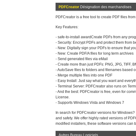
PDFCreator
Désignation des marchandises
PDFCreator is a free tool to create PDF files fro
Key Features:
- safe-to-install awardCreate PDFs from any progr
- Security: Encrypt PDFs and protect them from b
- New: Digitally sign your PDFs to ensure that yo
- New: Create PDF/A files for long term archives
- Send generated files via eMail
- Create more than just PDFs: PNG, JPG, TIFF, 
- AutoSave files to folders and filenames based
- Merge multiple files into one PDF
- Easy Install: Just say what you want and everyth
- Terminal Server: PDFCreator also runs on Term
- And the best: PDFCreator is free, even for com
License.
- Supports Windows Vista and Windows 7
In search for PDFCreator versions for Windows? 
and safety. We offer highly rated versions of PD
modified installers, these software versions can 
Autres Bureau Logiciels