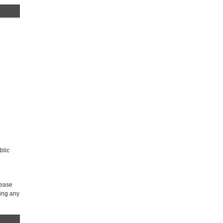
blic
 ease
sing any