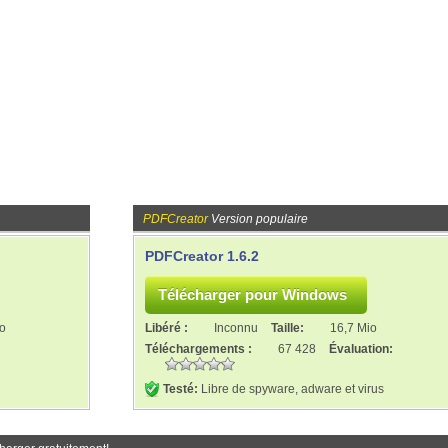
PDFCreator
Version populaire
PDFCreator 1.6.2
io
Libéré :
Inconnu
Taille:
16,7 Mio
Téléchargements :
67 428
Évaluation:
Testé:
Libre de spyware, adware et virus