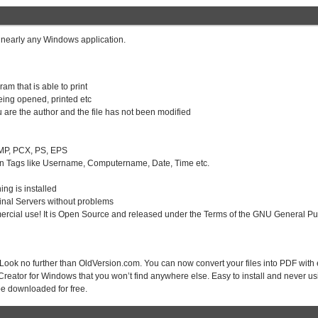
m nearly any Windows application.
am that is able to print
eing opened, printed etc
u are the author and the file has not been modified
BMP, PCX, PS, EPS
 on Tags like Username, Computername, Date, Time etc.
ing is installed
inal Servers without problems
mercial use! It is Open Source and released under the Terms of the GNU General Pu
Look no further than OldVersion.com. You can now convert your files into PDF with
FCreator for Windows that you won’t find anywhere else. Easy to install and never u
be downloaded for free.