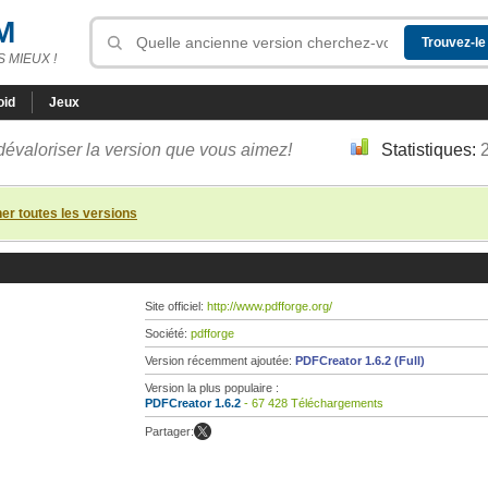
M
 MIEUX !
oid
Jeux
dévaloriser la version que vous aimez!
Statistiques:
her toutes les versions
Site officiel:
http://www.pdfforge.org/
Société:
pdfforge
Version récemment ajoutée:
PDFCreator 1.6.2 (Full)
Version la plus populaire :
PDFCreator 1.6.2
- 67 428 Téléchargements
Partager: