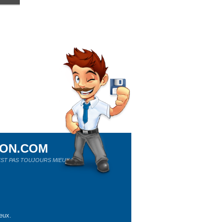
ION.COM
ST PAS TOUJOURS MIEUX !
eux.