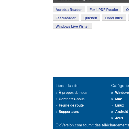
Acrobat Reader
Foxit PDF Reader
O
FeedReader
Quicken
LibreOffice
Windows Live Writer
Liens du site
Catégorie
À propos de nous
Window
Contactez-nous
Mac
Feuille de route
Linux
Supporteurs
Android
Jeux
OldVersion.com fournit des téléchargements 