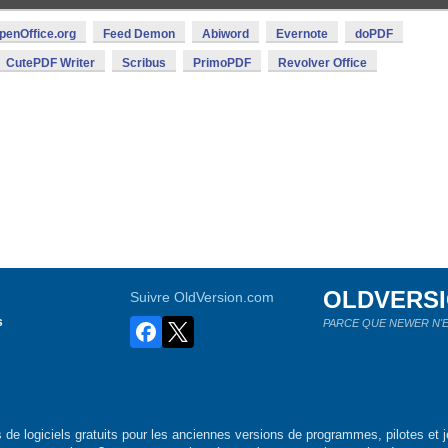
penOffice.org
Feed Demon
Abiword
Evernote
doPDF
CutePDF Writer
Scribus
PrimoPDF
Revolver Office
OLDVERS
Suivre OldVersion.com
s
PARCE QUE NEWER N'E
de logiciels gratuits pour les anciennes versions de programmes, pilotes et j