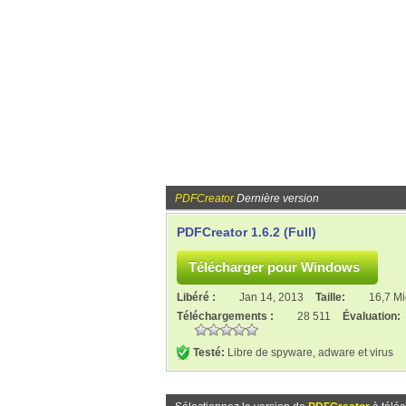
PDFCreator
Dernière version
PDFCreator 1.6.2 (Full)
Libéré :
Jan 14, 2013
Taille:
16,7 M
Téléchargements :
28 511
Évaluation:
Testé:
Libre de spyware, adware et virus