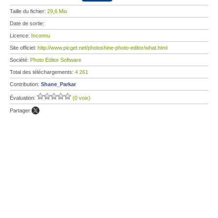
Taille du fichier:
29,6 Mio
Date de sortie:
Licence:
Inconnu
Site officiel:
http://www.picget.net/photoshine-photo-editor/what.html
Société:
Photo Editor Software
Total des téléchargements:
4 261
Contribution:
Shane_Parkar
Évaluation:
(0 voix)
Partager: