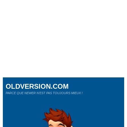
OLDVERSION.COM
PARCE QUE NEWER N'EST PAS TOUJOURS MIEUX !