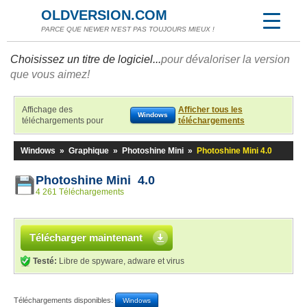
OLDVERSION.COM
PARCE QUE NEWER N'EST PAS TOUJOURS MIEUX !
Choisissez un titre de logiciel...
pour dévaloriser la version
que vous aimez!
Affichage des
Afficher tous les
Windows
téléchargements pour
téléchargements
Windows
»
Graphique
»
Photoshine Mini
»
Photoshine Mini 4.0
Photoshine Mini 4.0
4 261 Téléchargements
Télécharger maintenant
Testé:
Libre de spyware, adware et virus
Téléchargements disponibles:
Windows