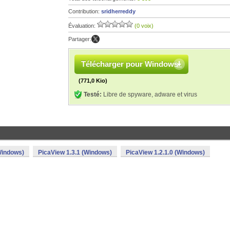
Contribution:
sridherreddy
Évaluation:
(0 voix)
Partager:
Télécharger pour Windows
(771,0 Kio)
Testé:
Libre de spyware, adware et virus
Windows)
PicaView 1.3.1 (Windows)
PicaView 1.2.1.0 (Windows)