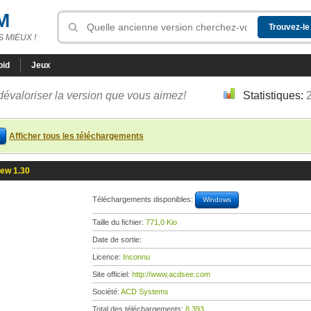
M
 MIEUX !
oid
Jeux
dévaloriser la version que vous aimez!
Statistiques:
Afficher tous les téléchargements
iew 1.30
Téléchargements disponibles:
Windows
Taille du fichier:
771,0 Kio
Date de sortie:
Licence:
Inconnu
Site officiel:
http://www.acdsee.com
Société:
ACD Systems
Total des téléchargements:
8 393