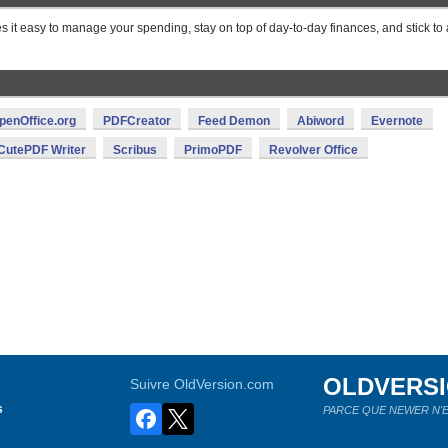
 it easy to manage your spending, stay on top of day-to-day finances, and stick to 
penOffice.org
PDFCreator
Feed Demon
Abiword
Evernote
CutePDF Writer
Scribus
PrimoPDF
Revolver Office
OLDVERS
Suivre OldVersion.com
s
PARCE QUE NEWER N'E