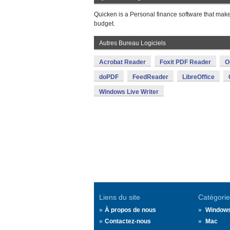
Quicken is a Personal finance software that makes
budget.
Autres Bureau Logiciels
Acrobat Reader
Foxit PDF Reader
O
doPDF
FeedReader
LibreOffice
Windows Live Writer
Liens du site
Catégorie
À propos de nous
Window
Contactez-nous
Mac