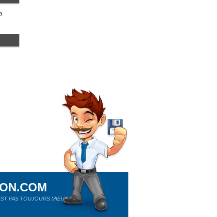
a
ION.COM
ST PAS TOUJOURS MIEUX !