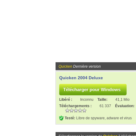
Quicken
Dernière version
Quicken 2004 Deluxe
Libéré :
Inconnu
Taille:
41,1 Mio
Téléchargements :
61 337
Évaluation:
Testé:
Libre de spyware, adware et virus