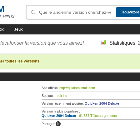
M
 MIEUX !
oid
Jeux
dévaloriser la version que vous aimez!
Statistiques:
her toutes les versions
Site officiel:
http://quicken.intuit.com
Société:
Intuit inc
Version récemment ajoutée:
Quicken 2004 Deluxe
Version la plus populaire :
Quicken 2004 Deluxe
- 61 337 Téléchargements
Partager: