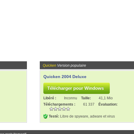
Quicken
Version populaire
Quicken 2004 Deluxe
Libéré :
Inconnu
Taille:
41,1 Mio
Téléchargements :
61 337
Évaluation:
Testé:
Libre de spyware, adware et virus