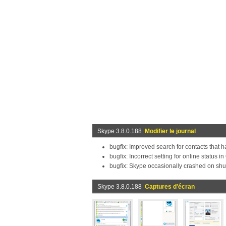
Skype 3.8.0.188
Modifier le journal
bugfix: Improved search for contacts that h
bugfix: Incorrect setting for online status i
bugfix: Skype occasionally crashed on sh
Skype 3.8.0.188
Captures d'écran