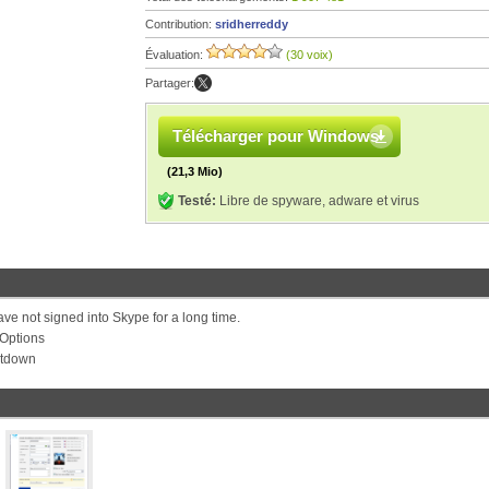
Contribution:
sridherreddy
Évaluation:
(30 voix)
Partager:
Télécharger pour Windows
(21,3 Mio)
Testé:
Libre de spyware, adware et virus
ave not signed into Skype for a long time.
n Options
utdown