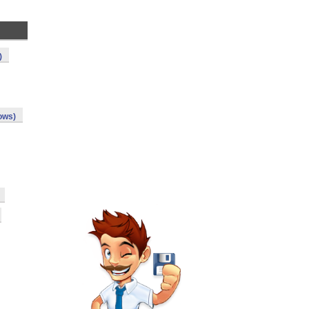
)
ows)