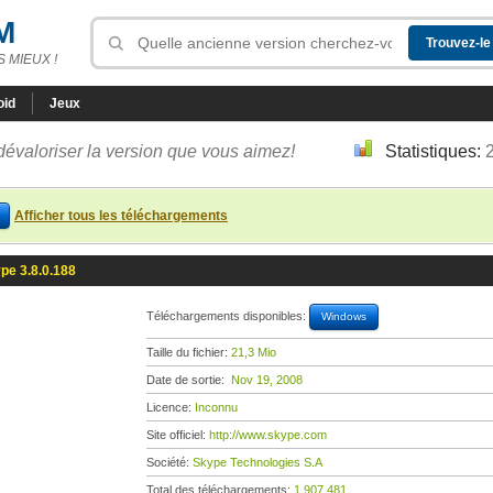
M
 MIEUX !
oid
Jeux
dévaloriser la version que vous aimez!
Statistiques:
Afficher tous les téléchargements
pe 3.8.0.188
Téléchargements disponibles:
Windows
Taille du fichier:
21,3 Mio
Date de sortie:
Nov 19, 2008
Licence:
Inconnu
Site officiel:
http://www.skype.com
Société:
Skype Technologies S.A
Total des téléchargements:
1 907 481