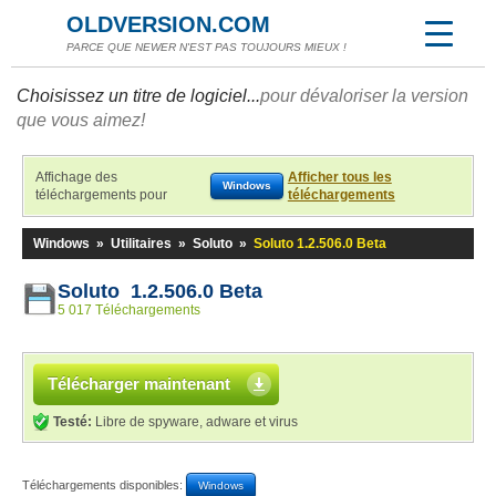
OLDVERSION.COM
PARCE QUE NEWER N'EST PAS TOUJOURS MIEUX !
Choisissez un titre de logiciel...
pour dévaloriser la version
que vous aimez!
Affichage des
Afficher tous les
Windows
téléchargements pour
téléchargements
Windows
»
Utilitaires
»
Soluto
»
Soluto 1.2.506.0 Beta
Soluto 1.2.506.0 Beta
5 017 Téléchargements
Télécharger maintenant
Testé:
Libre de spyware, adware et virus
Téléchargements disponibles:
Windows