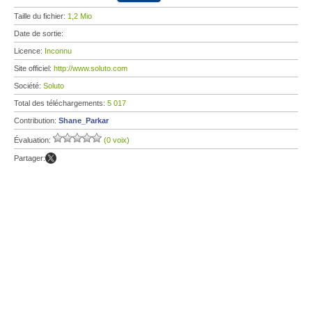
Taille du fichier:
1,2 Mio
Date de sortie:
Licence:
Inconnu
Site officiel:
http://www.soluto.com
Société:
Soluto
Total des téléchargements:
5 017
Contribution:
Shane_Parkar
Évaluation:
(0 voix)
Partager: