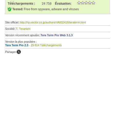
Téléchargements :
24 758
Évaluation:
Tested:
Free from spyware, adware and viruses
Site officiel:
http://hp.vector.co.jp/authors/VA002416/teraterm.html
Société:
T. Teranishi
Version récemment ajoutée:
Tera Term Pro Web 3.1.3
Version la plus populaire :
Tera Term Pro 2.3
- 29 814 Téléchargements
Partager: