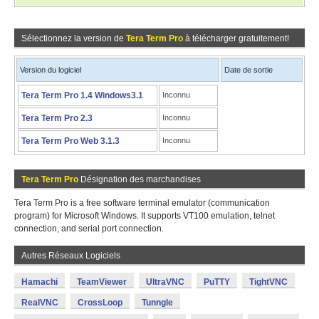
Sélectionnez la version de
Tera Term Pro
à télécharger gratuitement!
Version du logiciel
Date de sortie
Tera Term Pro 1.4 Windows3.1
Inconnu
Tera Term Pro 2.3
Inconnu
Tera Term Pro Web 3.1.3
Inconnu
Tera Term Pro
Désignation des marchandises
Tera Term Pro is a free software terminal emulator (communication
program) for Microsoft Windows. It supports VT100 emulation, telnet
connection, and serial port connection.
Autres Réseaux Logiciels
Hamachi
TeamViewer
UltraVNC
PuTTY
TightVNC
RealVNC
CrossLoop
Tunngle