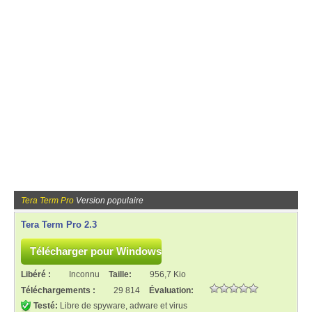
Tera Term Pro
Version populaire
Tera Term Pro 2.3
Libéré :
Inconnu
Taille:
956,7 Kio
Téléchargements :
29 814
Évaluation:
Testé:
Libre de spyware, adware et virus