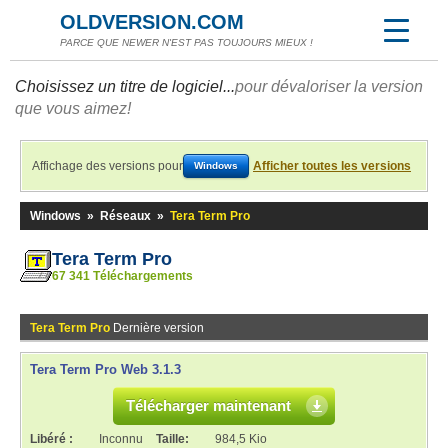
OLDVERSION.COM
PARCE QUE NEWER N'EST PAS TOUJOURS MIEUX !
Choisissez un titre de logiciel...
pour dévaloriser la version
que vous aimez!
Affichage des versions pour
Afficher toutes les versions
Windows
Windows
»
Réseaux
»
Tera Term Pro
Tera Term Pro
67 341 Téléchargements
Tera Term Pro
Dernière version
Tera Term Pro Web 3.1.3
Télécharger maintenant
Libéré :
Inconnu
Taille:
984,5 Kio