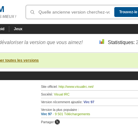
M
 MIEUX !
oid
Jeux
dévaloriser la version que vous aimez!
Statistiques:
her toutes les versions
Site officiel:
http://www.visualirc.net/
Société:
Visual IRC
Version récemment ajoutée:
Virc 97
Version la plus populaire :
Virc 97
- 9 501 Téléchargements
Partager: