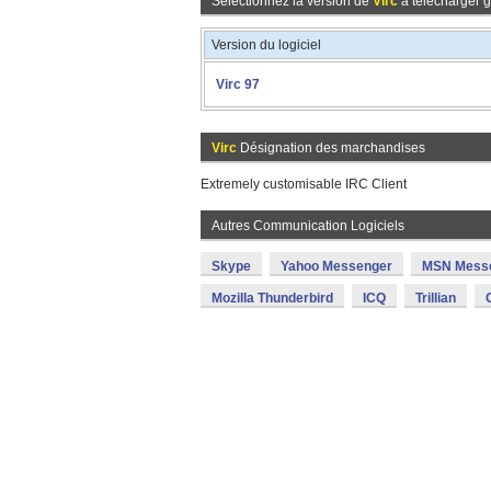
Sélectionnez la version de
Virc
à télécharger g
Version du logiciel
Virc 97
Virc
Désignation des marchandises
Extremely customisable IRC Client
Autres Communication Logiciels
Skype
Yahoo Messenger
MSN Mess
Mozilla Thunderbird
ICQ
Trillian