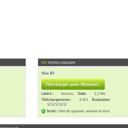
Virc
Version populaire
Virc 97
Libéré :
Inconnu
Taille:
2,3 Mio
Téléchargements :
9 501
Évaluation:
Testé:
Libre de spyware, adware et virus