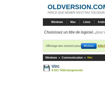
OLDVERSION.CO
PARCE QUE NEWER N'EST PAS TOUJOURS
Windows
Mac
Linux
Andr
Choisissez un titre de logiciel...
pour 
Affichage des versions pour
Affic
Windows
Windows
»
Communication
»
Virc
Virc
9 501 Téléchargements