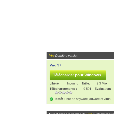
Virc
Dernière version
Virc 97
Libéré :
Inconnu
Taille:
2,3 Mio
Téléchargements :
9 501
Évaluation:
Testé:
Libre de spyware, adware et virus