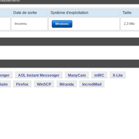
ratuitement!
Date de sortie
Système d'exploitation
Taille
Inconnu
2,3 Mio
Windows
enger
AOL Instant Messenger
ManyCam
mIRC
X-Lite
Gaim
Firefox
WinSCP
Miranda
IncrediMail