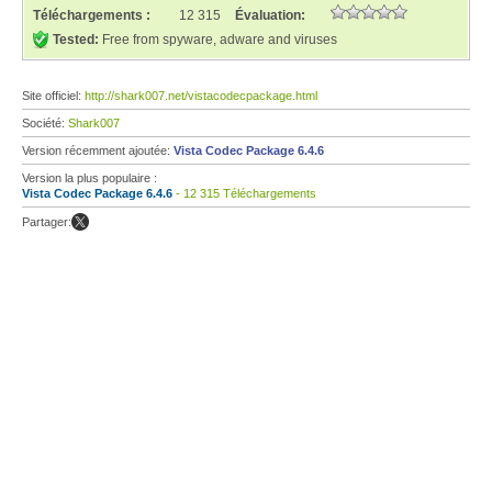
Téléchargements :
12 315
Évaluation:
Tested:
Free from spyware, adware and viruses
Site officiel:
http://shark007.net/vistacodecpackage.html
Société:
Shark007
Version récemment ajoutée:
Vista Codec Package 6.4.6
Version la plus populaire :
Vista Codec Package 6.4.6
- 12 315 Téléchargements
Partager: