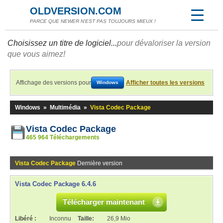
OLDVERSION.COM
PARCE QUE NEWER N'EST PAS TOUJOURS MIEUX !
Choisissez un titre de logiciel...
pour dévaloriser la version
que vous aimez!
Affichage des versions pour
Afficher toutes les versions
Windows
Windows
»
Multimédia
»
Vista Codec Package
Vista Codec Package
465 964 Téléchargements
Vista Codec Package
Dernière version
Vista Codec Package 6.4.6
Télécharger maintenant
Libéré :
Inconnu
Taille:
26,9 Mio