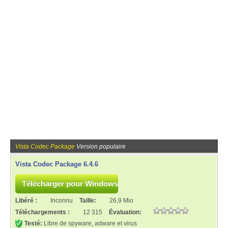
Vista Codec Package
Version populaire
Vista Codec Package 6.4.6
Libéré :
Inconnu
Taille:
26,9 Mio
Téléchargements :
12 315
Évaluation:
Testé:
Libre de spyware, adware et virus