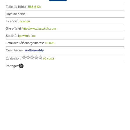
Taille du fichier:
565,6 Kio
Date de sortie:
Licence:
Inconnu
Site officiel:
http://www.ipswitch.com
Société:
Ipswitch, Inc
Total des téléchargements:
15 828
Contribution:
sridherreddy
Évaluation:
(0 voix)
Partager: