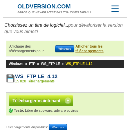
OLDVERSION.COM
PARCE QUE NEWER N'EST PAS TOUJOURS MIEUX !
Choisissez un titre de logiciel...
pour dévaloriser la version
que vous aimez!
Affichage des
Afficher tous les
Windows
téléchargements pour
téléchargements
Windows
»
FTP
»
WS_FTP LE
»
WS_FTP LE 4.12
WS_FTP LE 4.12
15 828 Téléchargements
Télécharger maintenant
Testé:
Libre de spyware, adware et virus
Téléchargements disponibles:
Windows