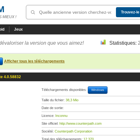
M
 MIEUX !
oid
Jeux
dévaloriser la version que vous aimez!
Statistiques:
Afficher tous les téléchargements
te 4.0.58832
Téléchargements disponibles:
Windows
Taille du fichier:
38,3 Mio
Date de sortie:
Licence:
Inconnu
Site officiel:
http://www.counterpath.com
Société:
Counterpath Corporation
Total des téléchargements:
12 370