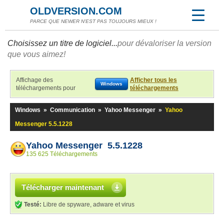
OLDVERSION.COM
PARCE QUE NEWER N'EST PAS TOUJOURS MIEUX !
Choisissez un titre de logiciel...
pour dévaloriser la version
que vous aimez!
Affichage des
Afficher tous les
Windows
téléchargements pour
téléchargements
Windows
»
Communication
»
Yahoo Messenger
»
Yahoo
Messenger 5.5.1228
Yahoo Messenger 5.5.1228
135 625 Téléchargements
Télécharger maintenant
Testé:
Libre de spyware, adware et virus