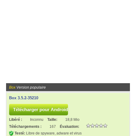
Box
Version populaire
Box 3.5.2-35210
Libéré :
Inconnu
Taille:
18,8 Mio
Téléchargements :
167
Évaluation:
Testé:
Libre de spyware, adware et virus