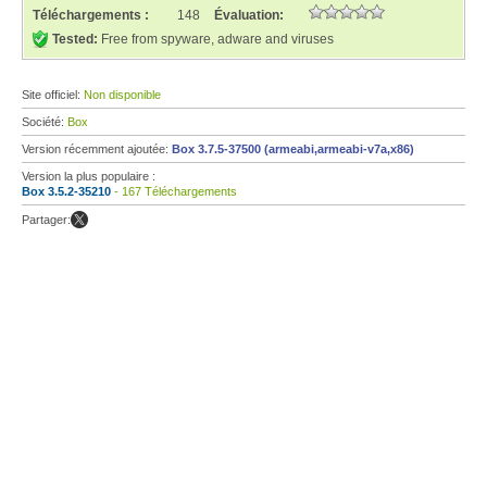
Téléchargements :
148
Évaluation:
Tested:
Free from spyware, adware and viruses
Site officiel:
Non disponible
Société:
Box
Version récemment ajoutée:
Box 3.7.5-37500 (armeabi,armeabi-v7a,x86)
Version la plus populaire :
Box 3.5.2-35210
- 167 Téléchargements
Partager: