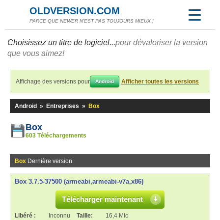
OLDVERSION.COM
PARCE QUE NEWER N'EST PAS TOUJOURS MIEUX !
Choisissez un titre de logiciel...
pour dévaloriser la version
que vous aimez!
Affichage des versions pour
Afficher toutes les versions
Android
Android
»
Entreprises
»
Box
Box
603 Téléchargements
Box
Dernière version
Box 3.7.5-37500 (armeabi,armeabi-v7a,x86)
Télécharger maintenant
Libéré :
Inconnu
Taille:
16,4 Mio