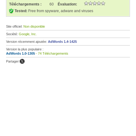
Téléchargements :
60
Évaluation:
Tested:
Free from spyware, adware and viruses
Site officiel:
Non disponible
Société:
Google, Inc.
Version récemment ajoutée:
AdWords 1.4-1425
Version la plus populaire :
AdWords 1.0-1305
- 74 Téléchargements
Partager: