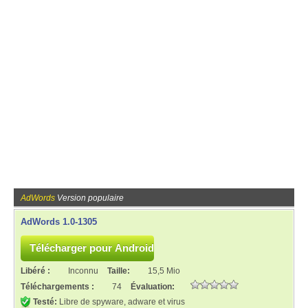
AdWords
Version populaire
AdWords 1.0-1305
Libéré :
Inconnu
Taille:
15,5 Mio
Téléchargements :
74
Évaluation:
Testé:
Libre de spyware, adware et virus