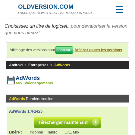
OLDVERSION.COM
PARCE QUE NEWER N'EST PAS TOUJOURS MIEUX !
Choisissez un titre de logiciel...
pour dévaloriser la version
que vous aimez!
Affichage des versions pour
Afficher toutes les versions
Android
Android
»
Entreprises
»
AdWords
AdWords
445 Téléchargements
AdWords
Dernière version
AdWords 1.4-1425
Télécharger maintenant
Libéré :
Inconnu
Taille:
17,1 Mio