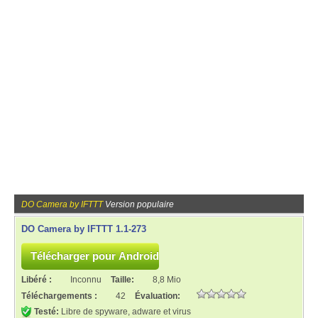
DO Camera by IFTTT
Version populaire
DO Camera by IFTTT 1.1-273
Libéré :
Inconnu
Taille:
8,8 Mio
Téléchargements :
42
Évaluation:
Testé:
Libre de spyware, adware et virus