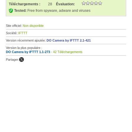
Téléchargements :
28
Évaluation:
Tested:
Free from spyware, adware and viruses
Site officiel:
Non disponible
Société:
IFTTT
Version récemment ajoutée:
DO Camera by IFTTT 2.1-421
Version la plus populaire :
DO Camera by IFTTT 1.1-273
- 42 Téléchargements
Partager: