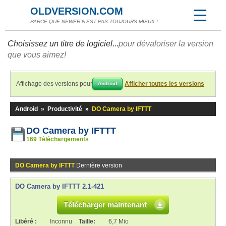
OLDVERSION.COM
PARCE QUE NEWER N'EST PAS TOUJOURS MIEUX !
Choisissez un titre de logiciel...
pour dévaloriser la version
que vous aimez!
Affichage des versions pour
Afficher toutes les versions
Android
Android
»
Productivité
»
DO Camera by IFTTT
DO Camera by IFTTT
169 Téléchargements
DO Camera by IFTTT
Dernière version
DO Camera by IFTTT 2.1-421
Télécharger maintenant
Libéré :
Inconnu
Taille:
6,7 Mio