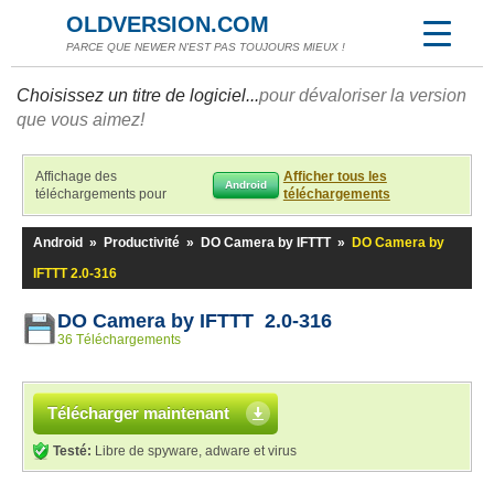
OLDVERSION.COM
PARCE QUE NEWER N'EST PAS TOUJOURS MIEUX !
Choisissez un titre de logiciel...
pour dévaloriser la version
que vous aimez!
Affichage des
Afficher tous les
Android
téléchargements pour
téléchargements
Android
»
Productivité
»
DO Camera by IFTTT
»
DO Camera by
IFTTT 2.0-316
DO Camera by IFTTT 2.0-316
36 Téléchargements
Télécharger maintenant
Testé:
Libre de spyware, adware et virus